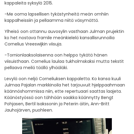
kappaleita syksylä 2015.
-Me ooma lapsellisen tykästynheitä meän omhiin
kappalheissiin ja pellaamma niitä väsymättä.
Ylheisö oon ottannu auvosylin vasthaan Julman prujektin
ko het nostava framile meänkielelä kansallisrunnoilia
Cornelius Vreeswijkin viisuja.
-Tornionlaaksolaisenna oon helppo tykätä hänen
viisuisthaan. Cornelius laulaa tukholmskaksi mutta tekstit
pellaava meilä täällä ylhääläki.
Levylä oon neljä Corneliuksen kappaletta. Ko kansa kuuli
Julmaa Pajalan markkinoila het tarjouvuit hjelppaahmaan
käännöshommissa niin, ette repertuaari saattas laajeta.
Käänöstyössä oon tähhään saakka käännytty Bengt
Pohjasen, Bertil Isakssonin ja Peterin äitin, Ann-Britt
Jauhojärven, puohleen.