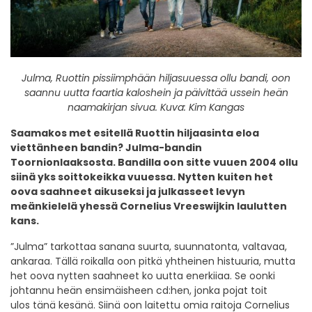
Julma, Ruottin pissiimphään hiljasuuessa ollu bandi, oon
saannu uutta faartia kaloshein ja päivittää ussein heän
naamakirjan sivua. Kuva: Kim Kangas
Saamakos met esitellä Ruottin hiljaasinta eloa
viettänheen bandin? Julma-bandin
Toornionlaaksosta. Bandilla oon sitte vuuen 2004 ollu
siinä yks soittokeikka vuuessa. Nytten kuiten het
oova saahneet aikuseksi ja julkasseet levyn
meänkielelä yhessä Cornelius Vreeswijkin laulutten
kans.
”Julma” tarkottaa sanana suurta, suunnatonta, valtavaa,
ankaraa. Tällä roikalla oon pitkä yhtheinen histuuria, mutta
het oova nytten saahneet ko uutta enerkiiaa. Se oonki
johtannu heän ensimäisheen cd:hen, jonka pojat toit
ulos tänä kesänä. Siinä oon laitettu omia raitoja Cornelius