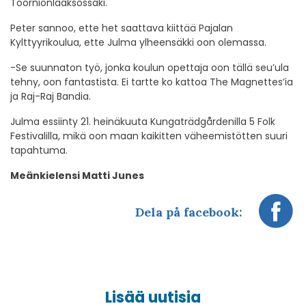
Toornionlaaksossaki.
Peter sannoo, ette het saattava kiittää Pajalan
Kylttyyrikoulua, ette Julma ylheensäkki oon olemassa.
-Se suunnaton työ, jonka koulun opettaja oon tällä seu’ula
tehny, oon fantastista. Ei tartte ko kattoa The Magnettes’ia
ja Raj-Raj Bandia.
Julma essiinty 21. heinäkuuta Kungaträdgårdenilla 5 Folk
Festivalilla, mikä oon maan kaikitten väheemistötten suuri
tapahtuma.
Meänkielensi Matti Junes
Dela på facebook:
Lisää uutisia