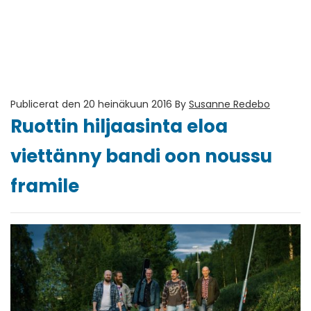
Publicerat den 20 heinäkuun 2016
By
Susanne Redebo
Ruottin hiljaasinta eloa
viettänny bandi oon noussu
framile