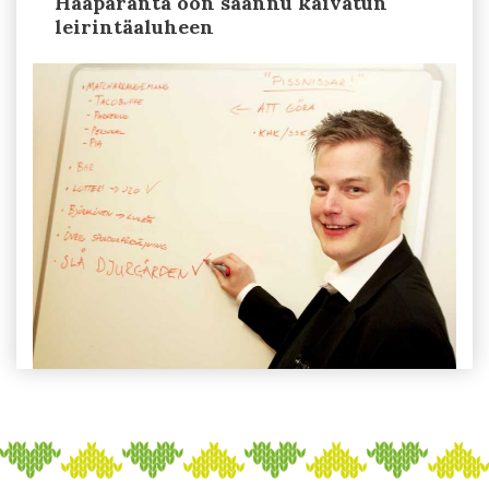
Haaparanta oon saannu kaivatun
leirintäaluheen