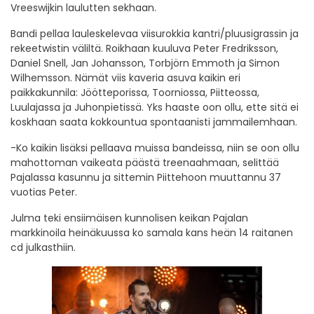
Vreeswijkin laulutten sekhaan.
Bandi pellaa lauleskelevaa viisurokkia kantri/pluusigrassin ja
rekeetwistin väliltä. Roikhaan kuuluva Peter Fredriksson,
Daniel Snell, Jan Johansson, Torbjörn Emmoth ja Simon
Wilhemsson. Nämät viis kaveria asuva kaikin eri
paikkakunnila: Jöötteporissa, Toorniossa, Piitteossa,
Luulajassa ja Juhonpietissä. Yks haaste oon ollu, ette sitä ei
koskhaan saata kokkountua spontaanisti jammailemhaan.
-Ko kaikin lisäksi pellaava muissa bandeissa, niin se oon ollu
mahottoman vaikeata päästä treenaahmaan, selittää
Pajalassa kasunnu ja sittemin Piittehoon muuttannu 37
vuotias Peter.
Julma teki ensiimäisen kunnolisen keikan Pajalan
markkinoila heinäkuussa ko samala kans heän 14 raitanen
cd julkasthiin.