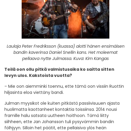
Laulaja Peter Fredriksson (kuassa) alotti hänen ensimäisen
bandin kaverinsa Daniel Snellin kans. Het moleemat
pellaava nytte Julmassa. Kuva: Kim Kangas
Teilä oon ollu pitkä valmistusaika ko saitta sitten
levyn ulos. Kakstoista vuotta?
– Mie oon aiemminki toennu, ette tämä oon vissiin Ruottin
hiljasinta eloa viettäny bandi.
Julman myysikot ole kuiten pitkästä passiivisuuen ajasta
huolimatta kaottanheet kontaktia toissiinsa. 2014 nousi
framille halu satsata uutheen hoithoon. Tämä liitty
siihheen, ette Jan Johansson tuli pysyvämmin bandin
fölhjyyn. Silloin het päätit, ette pellaisiva ylös heän