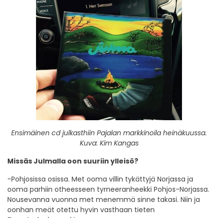
Ensimäinen cd julkasthiin Pajalan markkinoila heinäkuussa.
Kuva: Kim Kangas
Missäs Julmalla oon suuriin ylleisö?
-Pohjosissa osissa. Met ooma villin tykättyjä Norjassa ja
ooma parhiin otheesseen tyrneeranheekki Pohjos-Norjassa.
Nousevanna vuonna met menemmä sinne takasi. Niin ja
oonhan meät otettu hyvin vasthaan tieten