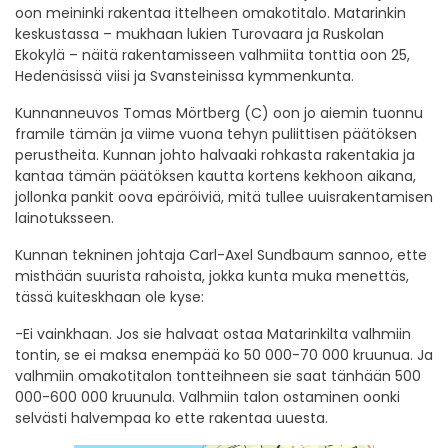
oon meininki rakentaa ittelheen omakotitalo. Matarinkin
keskustassa – mukhaan lukien Turovaara ja Ruskolan
Ekokylä – näitä rakentamisseen valhmiita tonttia oon 25,
Hedenäsissä viisi ja Svansteinissa kymmenkunta.
Kunnanneuvos Tomas Mörtberg (C) oon jo aiemin tuonnu
framile tämän ja viime vuona tehyn puliittisen päätöksen
perustheita. Kunnan johto halvaaki rohkasta rakentakia ja
kantaa tämän päätöksen kautta kortens kekhoon aikana,
jollonka pankit oova epäröiviä, mitä tullee uuisrakentamisen
lainotuksseen.
Kunnan tekninen johtaja Carl-Axel Sundbaum sannoo, ette
misthään suurista rahoista, jokka kunta muka menettäs,
tässä kuiteskhaan ole kyse:
-Ei vainkhaan. Jos sie halvaat ostaa Matarinkilta valhmiin
tontin, se ei maksa enempää ko 50 000-70 000 kruunua. Ja
valhmiin omakotitalon tontteihneen sie saat tänhään 500
000-600 000 kruunula. Valhmiin talon ostaminen oonki
selvästi halvempaa ko ette rakentaa uuesta.