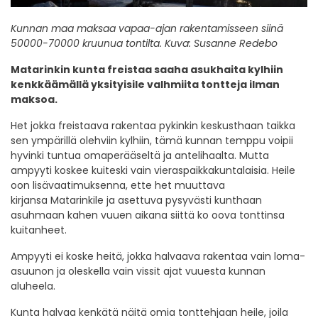
Kunnan maa maksaa vapaa-ajan rakentamisseen siinä
50000-70000 kruunua tontilta. Kuva: Susanne Redebo
Matarinkin kunta freistaa saaha asukhaita kylhiin
kenkkäämällä yksityisile valhmiita tontteja ilman
maksoa.
Het jokka freistaava rakentaa pykinkin keskusthaan taikka
sen ympärillä olehviin kylhiin, tämä kunnan temppu voipii
hyvinki tuntua omaperääseltä ja antelihaalta. Mutta
ampyyti koskee kuiteski vain vieraspaikkakuntalaisia. Heile
oon lisävaatimuksenna, ette het muuttava
kirjansa Matarinkile ja asettuva pysyvästi kunthaan
asuhmaan kahen vuuen aikana siittä ko oova tonttinsa
kuitanheet.
Ampyyti ei koske heitä, jokka halvaava rakentaa vain loma-
asuunon ja oleskella vain vissit ajat vuuesta kunnan
aluheela.
Kunta halvaa kenkätä näitä omia tonttehjaan heile, joila