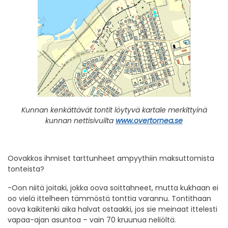
Kunnan kenkättävät tontit löytyvä kartale merkittyinä
kunnan nettisivuilta
www.overtornea.se
Oovakkos ihmiset tarttunheet ampyythiin maksuttomista
tonteista?
-Oon niitä joitaki, jokka oova soittahneet, mutta kukhaan ei
oo vielä ittelheen tämmöstä tonttia varannu. Tontithaan
oova kaikitenki aika halvat ostaakki, jos sie meinaat ittelesti
vapaa-ajan asuntoa – vain 70 kruunua neliöltä.