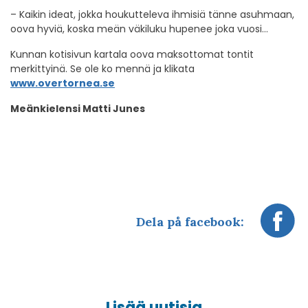
– Kaikin ideat, jokka houkutteleva ihmisiä tänne asuhmaan,
oova hyviä, koska meän väkiluku hupenee joka vuosi…
Kunnan kotisivun kartala oova maksottomat tontit
merkittyinä. Se ole ko mennä ja klikata
www.overtornea.se
Meänkielensi Matti Junes
Dela på facebook:
Lisää uutisia