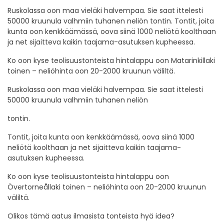
Ruskolassa oon maa vieläki halvempaa. Sie saat ittelesti
50000 kruunula valhmiin tuhanen neliön tontin. Tontit, joita
kunta oon kenkkäämässä, oova siinä 1000 neliötä koolthaan
ja net sijaitteva kaikin taajama-asutuksen kupheessa.
Ko oon kyse teolisuustonteista hintalappu oon Matarinkillaki
toinen – neliöhinta oon 20-2000 kruunun väliltä.
Ruskolassa oon maa vieläki halvempaa. Sie saat ittelesti
50000 kruunula valhmiin tuhanen neliön
tontin.
Tontit, joita kunta oon kenkkäämässä, oova siinä 1000
neliötä koolthaan ja net sijaitteva kaikin taajama-
asutuksen kupheessa.
Ko oon kyse teolisuustonteista hintalappu oon
Övertorneållaki toinen – neliöhinta oon 20-2000 kruunun
väliltä.
Olikos tämä aatus ilmasista tonteista hyä idea?