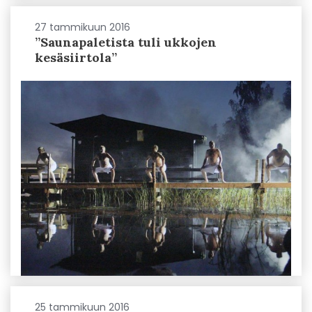
27 tammikuun 2016
”Saunapaletista tuli ukkojen
kesäsiirtola”
25 tammikuun 2016