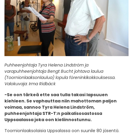
Puhheenjohtaja Tyra Helena Lindström ja
varapuhheenjohtaja Bengt Bucht johtava laulua
(Toornionlaaksonlaulua) lopula föreninkikokkouksessa.
Valokuvaja: Irma Ridbäck
-Se oon tärkeä ette saa tulla takasi lapsuuen
kiehleen. Se vaphauttaa niin mahottoman paljon
voimaa, sannoo Tyra Helena Lindström,
puhheenjohtaja STR-T:n paikalisosastossa
Uppsaalassa joka oon kieliinnostunnu.
Toornionlaaksolaisia Uppsalassa oon suunile 80 jäsentä.