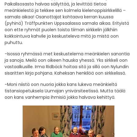
Paikalisosasto halvaa säilyttää, ja levittää tietoa
meänkielestä ja tekkee sen kolmela kielenoppisirkkelillä –
samala aikaa! Osanottajat kohtaava kerran kuussa
(pyhinä) Träffpunkten Uppsaalassa samala aikaa. Erityistä
oon ette ryhmät puolen toista tiiman sirkkelin jälkhiin
kokkointuva kahvile ja keskusteleva mitä ja mistä oon
puhuttu.
-Isossa ryhmässä met keskustelema meänkielen sanontia
ja sanoja. Meilä oon oikeen hauska yhessä. Yks sirkkeli oon
vastaalkusille. Irma Ridbäck hoitaa sitä ja sillä oon Nylundin
sisaritten kirja pohjana. Kaheksan henkilöä oon sirkkelissä.
-Moni niistä oon nuoria jokka kans lukeva meänkieltä
tistansiopetuksela Uumajan ynivärsiteetissä. Mutta täälä
oon kans vanhempia ihmisiä jokka halvava kehittyä.