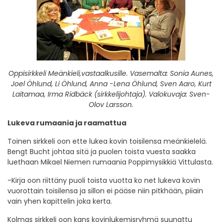
Oppisirkkeli Meänkieli,vastaalkusille. Vasemalta: Sonia Aunes,
Joel Öhlund, Li Öhlund, Anna -Lena Öhlund, Sven Aaro, Kurt
Laitamaa, Irma Ridbäck (sirkkelijohtaja). Valokuvaja: Sven-
Olov Larsson.
Lukeva rumaania ja raamattua
Toinen sirkkeli oon ette lukea kovin toisilensa meänkielelä.
Bengt Bucht johtaa sitä ja puolen toista vuesta saakka
luethaan Mikael Niemen rumaania Poppimysikkiä Vittulasta.
-Kirja oon riittäny puoli toista vuotta ko net lukeva kovin
vuorottain toisilensa ja sillon ei pääse niin pitkhään, piiain
vain yhen kapittelin joka kerta.
Kolmas sirkkeli oon kans kovinlukemisryhmä suunattu