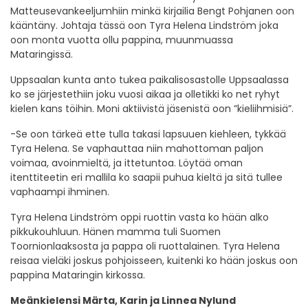
Matteusevankeeljumhiin minkä kirjailia Bengt Pohjanen oon
kääntäny. Johtaja tässä oon Tyra Helena Lindström joka
oon monta vuotta ollu pappina, muunmuassa
Mataringissä.
Uppsaalan kunta anto tukea paikalisosastolle Uppsaalassa
ko se järjestethiin joku vuosi aikaa ja olletikki ko net ryhyt
kielen kans töihin. Moni aktiivistä jäsenistä oon ”kieliihmisiä”.
-Se oon tärkeä ette tulla takasi lapsuuen kiehleen, tykkää
Tyra Helena. Se vaphauttaa niin mahottoman paljon
voimaa, avoinmieltä, ja ittetuntoa. Löytää oman
itenttiteetin eri mallila ko saapii puhua kieltä ja sitä tullee
vaphaampi ihminen.
Tyra Helena Lindström oppi ruottin vasta ko hään alko
pikkukouhluun. Hänen mamma tuli Suomen
Toornionlaaksosta ja pappa oli ruottalainen. Tyra Helena
reisaa vieläki joskus pohjoisseen, kuitenki ko hään joskus oon
pappina Mataringin kirkossa.
Meänkielensi Märta, Karin ja Linnea Nylund