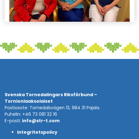
Svenska Tornedalingars Riksförbund –
Tornionlaaksolaiset
Postiosote: Tornedalsvägen 13, 984 31 Pajala.
Puhelin: +46 73 081 32 16
E-posti:
info@str-t.com
Integritetspolicy