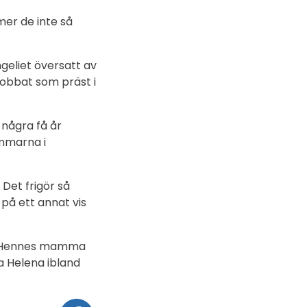
mer de inte så
geliet översatt av
jobbat som präst i
 några få år
emmarna i
 Det frigör så
 på ett annat vis
n. Hennes mamma
a Helena ibland