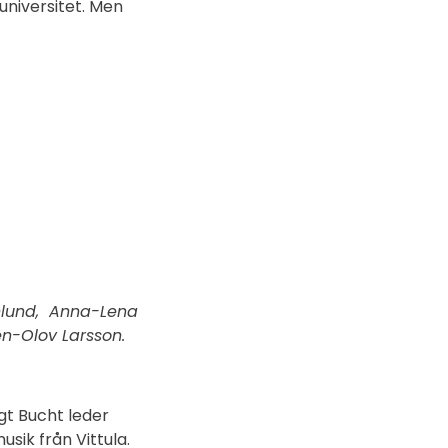
universitet. Men
 Öhlund, Anna-Lena
en-Olov Larsson.
gt Bucht leder
ik från Vittula.