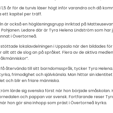
 1,5 år för de turvis läser högt inför varandra och då kom
 ett kapitel per träff.
eln är också en högläsningsgrupp inriktad på Matteusevan
 Pohjanen. Ledare där är Tyra Helena Lindström som har 
nnat i Övertorneå.
öttade lokalavdelningen i Uppsala när den bildades för
 allt att de slog an på språket. Flera av de aktiva medl
råkmänniskor”.
t få återvända till sitt barndomsspråk, tycker Tyra Helena.
rka, frimodighet och självkänsla. Man hittar sin identitet
et och blir en friare människa.
ström lärde sig svenska först när hon började småskola
ornedalen och pappan var svensk. Fortfarande reser Tyr
t när hon gör sina inhopp som präst i Övertorneå kyrka.