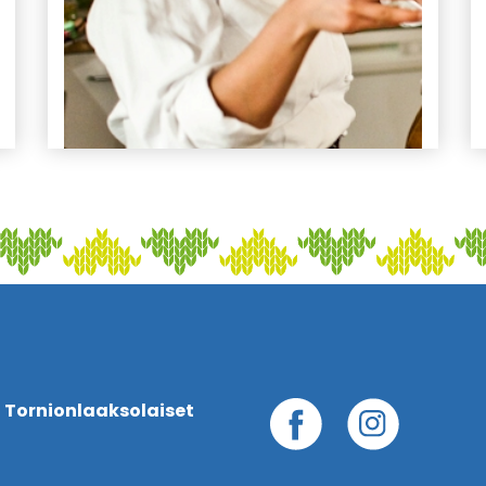
 Tornionlaaksolaiset