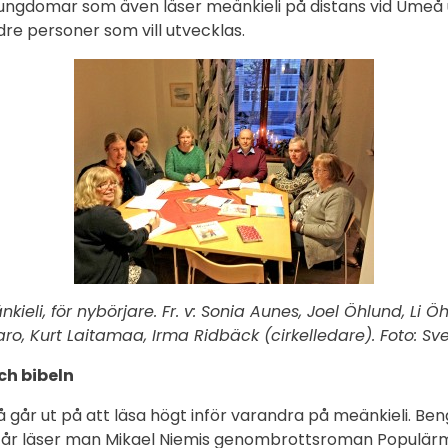
ungdomar som även läser meänkieli på distans vid Umeå 
dre personer som vill utvecklas.
änkieli, för nybörjare. Fr. v: Sonia Aunes, Joel Öhlund, Li
ro, Kurt Laitamaa, Irma Ridbäck (cirkelledare). Foto: Sv
ch bibeln
 går ut på att läsa högt inför varandra på meänkieli. Ben
 år läser man Mikael Niemis genombrottsroman Populärmus