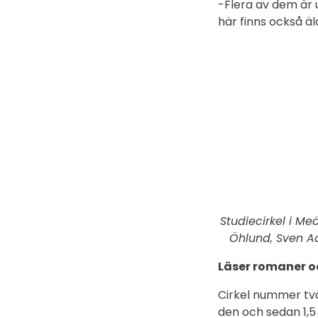
-Flera av dem är 
här finns också äl
Studiecirkel i Me
Öhlund, Sven Aa
Läser romaner o
Cirkel nummer två
den och sedan 1,5