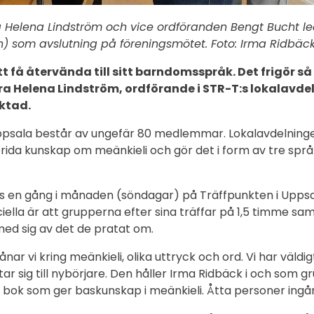
 Helena Lindström och vice ordföranden Bengt Bucht l
) som avslutning på föreningsmötet. Foto: Irma Ridbäc
att få återvända till sitt barndomsspråk. Det frigör s
ra Helena Lindström, ordförande i STR-T:s lokalavdel
ktad.
ppsala består av ungefär 80 medlemmar. Lokalavdelningen
rida kunskap om meänkieli och gör det i form av tre språk
as en gång i månaden (söndagar) på Träffpunkten i Upps
ciella är att grupperna efter sina träffar på 1,5 timme s
med sig av det de pratat om.
nar vi kring meänkieli, olika uttryck och ord. Vi har väldig
ktar sig till nybörjare. Den håller Irma Ridbäck i och som 
 bok som ger baskunskap i meänkieli. Åtta personer ingår i