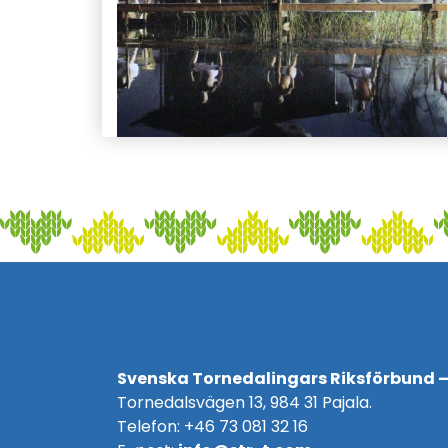
Svenska Tornedalingars Riksförbund –
Tornedalsvägen 13, 984 31 Pajala.
Telefon: +46 73 081 32 16