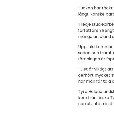
-Boken har räckt i
långt, kanske bara
Tredje studiecirk
författaren Bengt
många år, bland a
Uppsala kommun st
sedan och framför
föreningen är ”sp
-Det är viktigt at
oerhört mycket sty
när man får tala d
Tyra Helena Lind
kom från finska T
norrut, inte mins