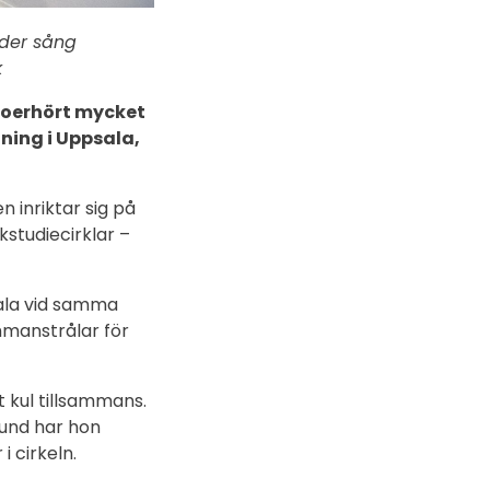
eder sång
k
å oerhört mycket
ning i Uppsala,
 inriktar sig på
studiecirklar –
ala vid samma
ammanstrålar för
t kul tillsammans.
grund har hon
 cirkeln.