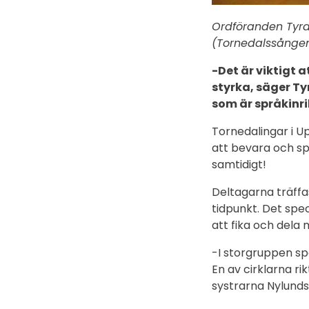
Ordföranden Tyra
(Tornedalssången
-Det är viktigt 
styrka, säger Ty
som är språkinri
Tornedalingar i U
att bevara och sp
samtidigt!
Deltagarna träff
tidpunkt. Det spe
att fika och dela 
-I storgruppen spå
En av cirklarna ri
systrarna Nylunds