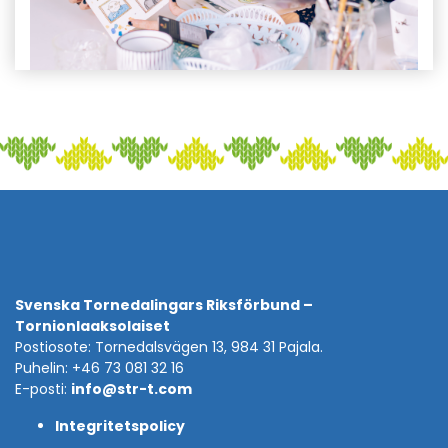
Svenska Tornedalingars Riksförbund –
Tornionlaaksolaiset
Postiosote: Tornedalsvägen 13, 984 31 Pajala.
Puhelin: +46 73 081 32 16
E-posti:
info@str-t.com
Integritetspolicy