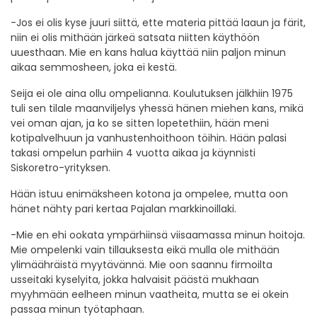
-Jos ei olis kyse juuri siittä, ette materia pittää laaun ja färit,
niin ei olis mithään järkeä satsata niitten käythöön
uuesthaan. Mie en kans halua käyttää niin paljon minun
aikaa semmosheen, joka ei kestä.
Seija ei ole aina ollu ompelianna. Koulutuksen jälkhiin 1975
tuli sen tilale maanviljelys yhessä hänen miehen kans, mikä
vei oman ajan, ja ko se sitten lopetethiin, hään meni
kotipalvelhuun ja vanhustenhoithoon töihin. Hään palasi
takasi ompelun parhiin 4 vuotta aikaa ja käynnisti
Siskoretro-yrityksen.
Hään istuu enimäksheen kotona ja ompelee, mutta oon
hänet nähty pari kertaa Pajalan markkinoillaki.
-Mie en ehi ookata ympärhiinsä viisaamassa minun hoitoja.
Mie ompelenki vain tillauksesta eikä mulla ole mithään
ylimäähräistä myytävännä. Mie oon saannu firmoilta
usseitaki kyselyita, jokka halvaisit päästä mukhaan
myyhmään eelheen minun vaatheita, mutta se ei okein
passaa minun työtaphaan.