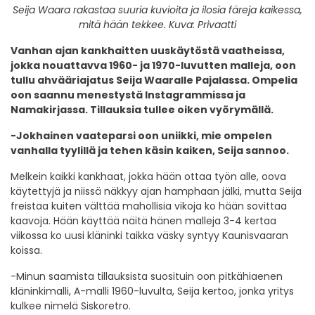
Seija Waara rakastaa suuria kuvioita ja ilosia färeja kaikessa,
mitä hään tekkee. Kuva: Privaatti
Vanhan ajan kankhaitten uuskäytöstä vaatheissa,
jokka nouattavva 1960- ja 1970-luvutten malleja, oon
tullu ahvääriajatus Seija Waaralle Pajalassa. Ompelia
oon saannu menestystä Instagrammissa ja
Namakirjassa. Tillauksia tullee oiken vyörymällä.
-Jokhainen vaateparsi oon uniikki, mie ompelen
vanhalla tyylillä ja tehen käsin kaiken, Seija sannoo.
Melkein kaikki kankhaat, jokka hään ottaa työn alle, oova
käytettyjä ja niissä näkkyy ajan hamphaan jälki, mutta Seija
freistaa kuiten välttää mahollisia vikoja ko hään sovittaa
kaavoja. Hään käyttää näitä hänen malleja 3-4 kertaa
viikossa ko uusi kläninki taikka väsky syntyy Kaunisvaaran
koissa.
-Minun saamista tillauksista suosituin oon pitkähiaenen
kläninkimalli, A-malli 1960-luvulta, Seija kertoo, jonka yritys
kulkee nimelä Siskoretro.