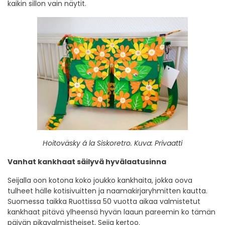
kaikin sillon vain näytit.
Hoitoväsky á la Siskoretro. Kuva: Privaatti
Vanhat kankhaat säilyvä hyvälaatusinna
Seijalla oon kotona koko joukko kankhaita, jokka oova
tulheet hälle kotisivuitten ja naamakirjaryhmitten kautta.
Suomessa taikka Ruottissa 50 vuotta aikaa valmistetut
kankhaat pitävä ylheensä hyvän laaun pareemin ko tämän
päivän pikavalmistheiset, Seija kertoo.