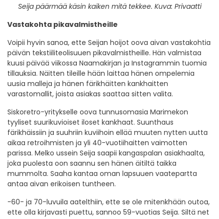
Seija päärmää käsin kaiken mitä tekkee. Kuva: Privaatti
Vastakohta pikavalmistheille
Voipii hyvin sanoa, ette Seijan hoijot oova aivan vastakohtia
päivän tekstiiliteolisuuen pikavalmistheille. Hän valmistaa
kuusi päivää viikossa Naamakirjan ja Instagrammin tuomia
tillauksia. Näitten tileille hään laittaa hänen ompelemia
uusia malleja ja hänen färikhäitten kankhaitten
varastomallit, joista asiakas saattaa sitten valita.
Siskoretro-yritykselle oova tunnusomasia Marimekon
tyyliset suurikuvioiset iloset kankhaat. Suunthaus
färikhäissiin ja suuhriin kuviihoin ellää muuten nytten uutta
aikaa retroihmisten ja yli 40-vuotiihaitten vaimotten
parissa. Melko ussein Seija saapii kangaspalan asiakhaalta,
joka puolesta oon saannu sen hänen äitiltä taikka
mummolta. Saaha kantaa oman lapsuuen vaatepartta
antaa aivan erikoisen tuntheen.
-60- ja 70-luvuila aatelthiin, ette se ole mitenkhään outoa,
ette olla kirjavasti puettu, sannoo 59-vuotias Seija. Siltä net