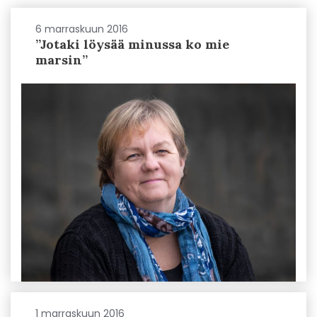
6 marraskuun 2016
”Jotaki löysää minussa ko mie
marsin”
1 marraskuun 2016