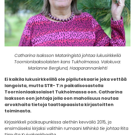
Catharina Isaksson Mataringistä johtaa lukusirkkeliä
Toornionlaaksolaisten kans Tukholmassa. Valokuva:
Marianne Berglund, Haaparannanlehti
Ei kaikila lukusirkkelillä ole pipliutekaarie joka vettää
langoista, mutta STR- T:n paikalisosastolla
Toornionlaaksolaiset Tukholmassa oon. Catharina
Isaksson oon johtaja jolla oon maholisuus noutaa
arvokhaita tietoja taattapaasista kirjastoitten
toiminasta.
Kirjasirkkeli pääkaupunkissa alethiin kevväilä 2015, ja
ensimäiseksi kirjaksi valithiin rumaani
Mihinkä tie johtaa
Rita
Simulta Kuivakankhaalta.