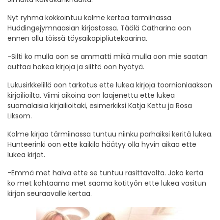
Nyt ryhmä kokkointuu kolme kertaa tärmiinassa
Huddingejymnaasian kirjastossa. Täälä Catharina oon
ennen ollu töissä täysaikapipliutekaarina.
-Silti ko mulla oon se ammatti mikä mulla oon mie saatan
auttaa hakea kirjoja ja siittä oon hyötyä.
Lukusirkkelillä oon tarkotus ette lukea kirjoja toornionlaakson
kirjailioilta. Viimi aikoina oon laajenettu ette lukea
suomalaisia kirjailioitaki, esimerkiksi Katja Kettu ja Rosa
Liksom.
Kolme kirjaa tärmiinassa tuntuu niinku parhaiksi keritä lukea.
Hunteerinki oon ette kaikila häätyy olla hyvin aikaa ette
lukea kirjat.
-Emmä met halva ette se tuntuu rasittavalta. Joka kerta
ko met kohtaama met saama kotityön ette lukea vasitun
kirjan seuraavalle kertaa.