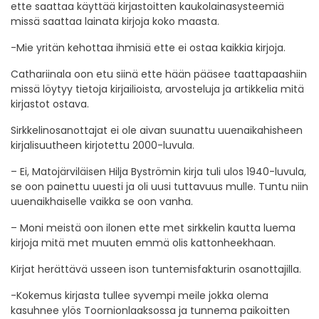
ette saattaa käyttää kirjastoitten kaukolainasysteemiä
missä saattaa lainata kirjoja koko maasta.
-Mie yritän kehottaa ihmisiä ette ei ostaa kaikkia kirjoja.
Cathariinala oon etu siinä ette hään pääsee taattapaashiin
missä löytyy tietoja kirjailioista, arvosteluja ja artikkelia mitä
kirjastot ostava.
Sirkkelinosanottajat ei ole aivan suunattu uuenaikahisheen
kirjalisuutheen kirjotettu 2000-luvula.
– Ei, Matojärviläisen Hilja Byströmin kirja tuli ulos 1940-luvula,
se oon painettu uuesti ja oli uusi tuttavuus mulle. Tuntu niin
uuenaikhaiselle vaikka se oon vanha.
– Moni meistä oon ilonen ette met sirkkelin kautta luema
kirjoja mitä met muuten emmä olis kattonheekhaan.
Kirjat herättävä usseen ison tuntemisfakturin osanottajilla.
-Kokemus kirjasta tullee syvempi meile jokka olema
kasuhnee ylös Toornionlaaksossa ja tunnema paikoitten