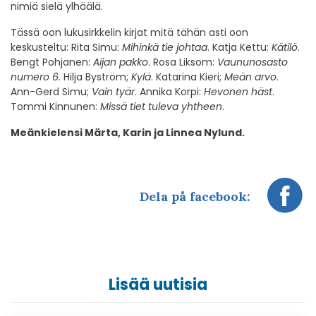
nimiä sielä ylhäälä.
Tässä oon lukusirkkelin kirjat mitä tähän asti oon
keskusteltu: Rita Simu:
Mihinkä tie johtaa
. Katja Kettu:
Kätilö
.
Bengt Pohjanen:
Aijan pakko
. Rosa Liksom:
Vaununosasto
numero 6.
Hilja Byström;
Kylä
. Katarina Kieri;
Meän arvo
.
Ann-Gerd Simu;
Vain tyär
. Annika Korpi:
Hevonen häst
.
Tommi Kinnunen:
Missä tiet tuleva yhtheen
.
Meänkielensi Märta, Karin ja Linnea Nylund.
Dela på facebook:
Lisää uutisia