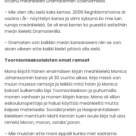
ottanu meänkielen Dramatenhiin Stokholmissa.
– Mie olen ollu sielä kaks kertaa. 2006 Regnblommorna är
vackra i år- näyttelyn kansa ja viimi syksynä ko mie luin
runoja meänkielelä. Se oli ensi kerran ko puesiitä esitethiin
meän kielelä Dramatenilla.
– Dramaten oon kaikkiin meän kansanseeni niin se oon
aivan oikeen ette kaikki kielet pitävä olla sielä.
Toornionlaaksolaisten omat ramsat
Mona kirjotti hänen ensimäisen kirjan meänkielelä Monica
Johanssonnin kansa yli 30 vuotta aikaa. Kirja missä oon
muun muassa ramsoja ja leikkiä mitä hään ja Monica
kokosit kulkemalla läpi Toornionlaakson ja puhumalla
monen vanhaan ja monen kläpin kansa. Mona oli sillon
esikoulunopettaja ja halusi käyttää meänkieltä mutta
kaipasi materiaalia. Socialstyrelsin ja Haaparantalaisen
kielelisen mentturin Matti Kentän tuen avula kirja tuli ulos
nimelä Moron, moron, ostaks`poron.
– Mie muistan ette moni eppäili kunka met saatama