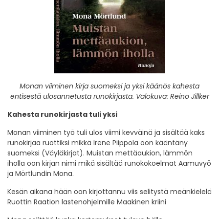
Monan viiminen kirja suomeksi ja yksi käänös kahesta
entisestä ulosannetusta runokirjasta.
Valokuva: Reino Jillker
Kahesta runokirjasta tuli yksi
Monan viiminen työ tuli ulos viimi kevväinä ja sisältää kaks
runokirjaa ruottiksi mikkä Irene Piippola oon kääntäny
suomeksi (Väyläkirjat). Muistan mettäaukion, lämmön
iholla oon kirjan nimi mikä sisältää runokokoelmat Aamuvyö
ja Mörtlundin Mona.
Kesän aikana hään oon kirjottannu viis selitystä meänkielelä
Ruottin Raation lastenohjelmille Maakinen kriini