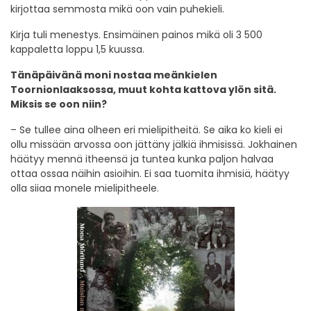
kirjottaa semmosta mikä oon vain puhekieli.
Kirja tuli menestys. Ensimäinen painos mikä oli 3 500
kappaletta loppu 1,5 kuussa.
Tänäpäivänä moni nostaa meänkielen
Toornionlaaksossa, muut kohta kattova ylön sitä.
Miksis se oon niin?
– Se tullee aina olheen eri mielipitheitä. Se aika ko kieli ei
ollu missään arvossa oon jättäny jälkiä ihmisissä. Jokhainen
häätyy mennä itheensä ja tuntea kunka paljon halvaa
ottaa ossaa näihin asioihin. Ei saa tuomita ihmisiä, häätyy
olla siiaa monele mielipitheele.