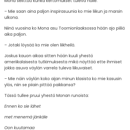
Mona selittää kunka kertomukset tuleva hälle.
– Mie saan aina paljon inspirasuunia ko mie liikun ja marsin
ulkona.
Niinä vuosina ko Mona asu Toornionlaaksossa hään ajo piiliä
aika paljon.
– Jotaki löysää ko mie olen liikheilä.
Joskus kauon aikaa sitten hään kuuli yhestä
ameriikalaisesta tutkimuksesta mikä näyttää ette ihmiset
jokka asuva väylän varrela tuleva liikuvaiset.
– Mie näin väylän koko aijan minun klasista ko mie kasusin
ylös, niin se piiain pittää paikkansa?
Tässä tullee pruui yhestä Monan runoista:
Ennen ko sie lähet
met menemä jänkäle
Oon kuutamaa