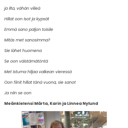
ja ilta, vähän viileä
Hillat oon isot ja kypsät
Emmä sano paljon toisile
Mitäs met sanosimma?
Sie lähet huomena
Se oon väistämätöntä
Met istuma hiljaa valkean vieressä
Oon fiinit hillat tänä vuona, sie sanot
Ja niin se oon
Meänkielensi Märta, Karin ja Linnea Nylund