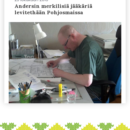
Andersin merkilisiä jääkäriä
levitethään Pohjosmaissa