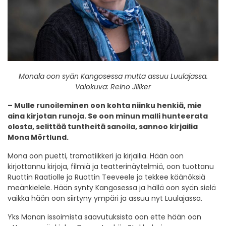
Monala oon syän Kangosessa mutta assuu Luulajassa.
Valokuva: Reino Jillker
– Mulle runoileminen oon kohta niinku henkiä, mie
aina kirjotan runoja. Se oon minun malli hunteerata
olosta, selittää tuntheitä sanoila, sannoo kirjailia
Mona Mörtlund.
Mona oon puetti, tramatiikkeri ja kirjailia. Hään oon
kirjottannu kirjoja, filmiä ja teatterinäytelmiä, oon tuottanu
Ruottin Raatiolle ja Ruottin Teeveele ja tekkee käänöksiä
meänkielele. Hään synty Kangosessa ja hällä oon syän sielä
vaikka hään oon siirtyny ympäri ja assuu nyt Luulajassa.
Yks Monan issoimista saavutuksista oon ette hään oon