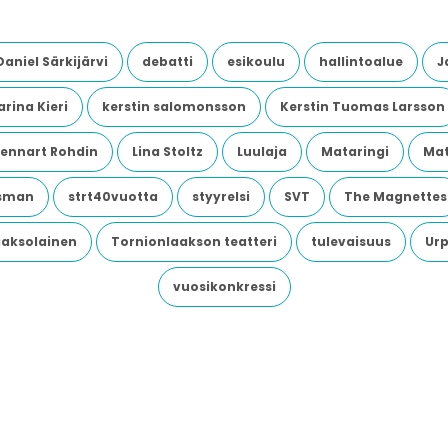
Daniel Särkijärvi
debatti
esikoulu
hallintoalue
J
rina Kieri
kerstin salomonsson
Kerstin Tuomas Larsson
Lennart Rohdin
Lina Stoltz
Luulaja
Mataringi
Mat
dsman
strt40vuotta
styyrelsi
SVT
The Magnettes
aaksolainen
Tornionlaakson teatteri
tulevaisuus
Urp
vuosikonkressi