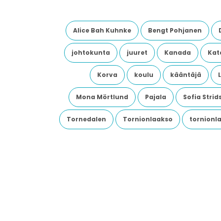
Alice Bah Kuhnke
Bengt Pohjanen
johtokunta
juuret
Kanada
Kata
Korva
koulu
kääntäjä
Mona Mörtlund
Pajala
Sofia Stri
Tornedalen
Tornionlaakso
tornionl