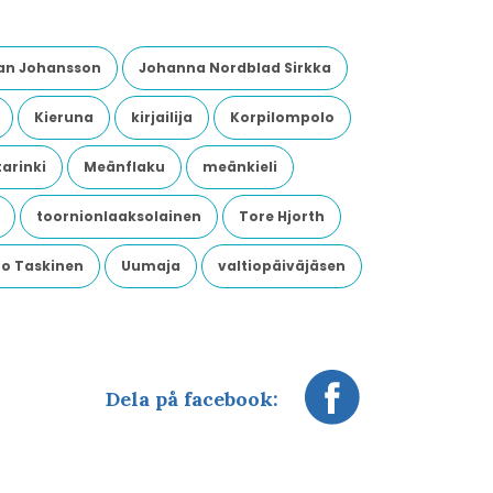
an Johansson
Johanna Nordblad Sirkka
Kieruna
kirjailija
Korpilompolo
arinki
Meänflaku
meänkieli
toornionlaaksolainen
Tore Hjorth
o Taskinen
Uumaja
valtiopäiväjäsen
Dela på facebook: