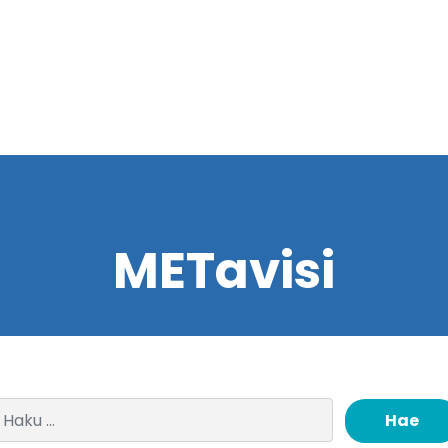
METavisi
Haku: