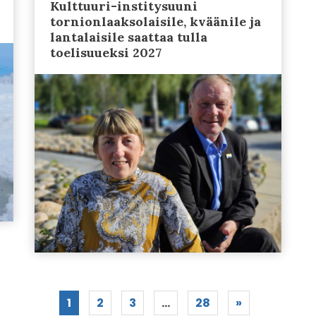
Kulttuuri-institysuuni
tornionlaaksolaisile, kväänile ja
lantalaisile saattaa tulla
toelisuueksi 2027
1
2
3
…
28
»