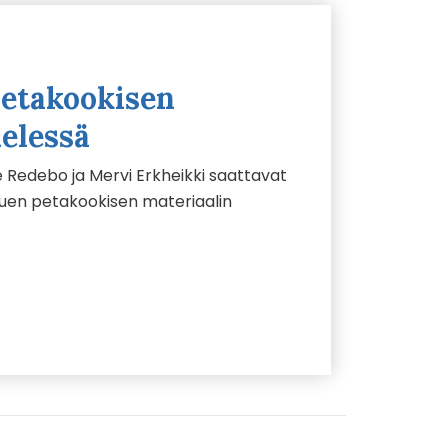
etakookisen
elessä
ne Redebo ja Mervi Erkheikki saattavat
 uuen petakookisen materiaalin