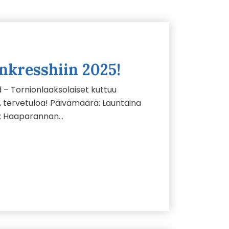
nkresshiin 2025!
 – Tornionlaaksolaiset kuttuu
 tervetuloa! Päivämäärä: Launtaina
kka: Haaparannan…