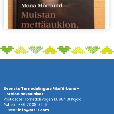
Svenska Tornedalingars Riksförbund –
Tornionlaaksolaiset
Postiosote: Tornedalsvägen 13, 984 31 Pajala.
Puhelin: +46 73 081 32 16
E-posti:
info@str-t.com