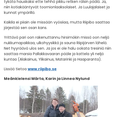
tykäta hauskaksi ette tehhä pikku retken rälsin päälä. Ja,
niin kotiakääntyvät toornionlaaksolaiset. Ja Luulajalaiset ja
kunnat ympärillä.
Kaikila ei piiain ole missään vyösiiaa, mutta Riipibo saattaa
järjestää sen osan kans.
Yrittävä pari oon rakenuttannu hirsimökin missä oon neljä
nukkumapaikkaa, ulkohyysikkä ja sauna Riipijärven lähelä.
Net hyyräävä ulos sen. Ja jos ei ole halu ookata tresiniä niin
saattaa marsia Pallakkavaaran pääle ja kattela yli neljä
kuntaa (Alakainus, Ylikainus, Matarinki ja Haaparanta).
Lissää tietoa
www.riipibo.se
Meänkielensi Märta, Karin ja Linnea Nylund