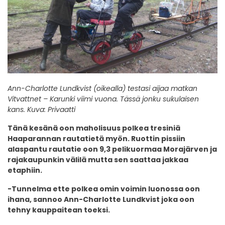
Ann-Charlotte Lundkvist (oikealla) testasi aijaa matkan
Vitvattnet
–
Karunki viimi vuona. Tässä jonku sukulaisen
kans. Kuva: Privaatti
Tänä kesänä oon maholisuus polkea tresiniä
Haaparannan rautatietä myön. Ruottin pissiin
alaspantu rautatie oon 9,3 pelikuormaa Morajärven ja
rajakaupunkin välilä mutta sen saattaa jakkaa
etaphiin.
-Tunnelma ette polkea omin voimin luonossa oon
ihana, sannoo Ann-Charlotte Lundkvist joka oon
tehny kauppaitean toeksi.