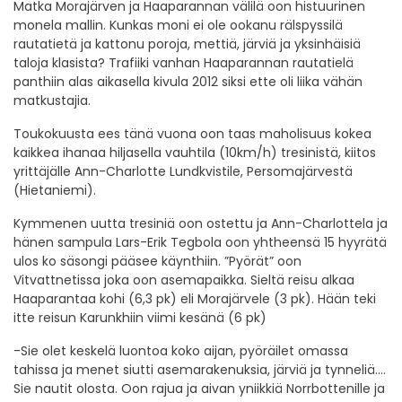
Matka Morajärven ja Haaparannan välilä oon histuurinen
monela mallin. Kunkas moni ei ole ookanu rälspyssilä
rautatietä ja kattonu poroja, mettiä, järviä ja yksinhäisiä
taloja klasista? Trafiiki vanhan Haaparannan rautatielä
panthiin alas aikasella kivula 2012 siksi ette oli liika vähän
matkustajia.
Toukokuusta ees tänä vuona oon taas maholisuus kokea
kaikkea ihanaa hiljasella vauhtila (10km/h) tresinistä, kiitos
yrittäjälle Ann-Charlotte Lundkvistile, Persomajärvestä
(Hietaniemi).
Kymmenen uutta tresiniä oon ostettu ja Ann-Charlottela ja
hänen sampula Lars-Erik Tegbola oon yhtheensä 15 hyyrätä
ulos ko säsongi pääsee käynthiin. ”Pyörät” oon
Vitvattnetissa joka oon asemapaikka. Sieltä reisu alkaa
Haaparantaa kohi (6,3 pk) eli Morajärvele (3 pk). Hään teki
itte reisun Karunkhiin viimi kesänä (6 pk)
-Sie olet keskelä luontoa koko aijan, pyöräilet omassa
tahissa ja menet siutti asemarakenuksia, järviä ja tynneliä….
Sie nautit olosta. Oon rajua ja aivan yniikkiä Norrbottenille ja