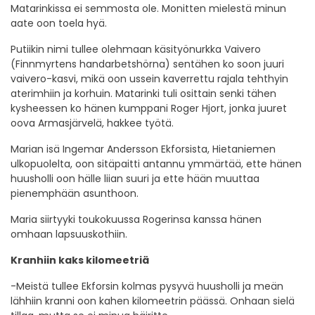
Matarinkissa ei semmosta ole. Monitten mielestä minun
aate oon toela hyä.
Putiikin nimi tullee olehmaan käsityönurkka Vaivero
(Finnmyrtens handarbetshörna) sentähen ko soon juuri
vaivero-kasvi, mikä oon ussein kaverrettu rajala tehthyin
aterimhiin ja korhuin. Matarinki tuli osittain senki tähen
kysheessen ko hänen kumppani Roger Hjort, jonka juuret
oova Armasjärvelä, hakkee työtä.
Marian isä Ingemar Andersson Ekforsista, Hietaniemen
ulkopuolelta, oon sitäpaitti antannu ymmärtää, ette hänen
huusholli oon hälle liian suuri ja ette hään muuttaa
pienemphään asunthoon.
Maria siirtyyki toukokuussa Rogerinsa kanssa hänen
omhaan lapsuuskothiin.
Kranhiin kaks kilomeetriä
-Meistä tullee Ekforsin kolmas pysyvä huusholli ja meän
lähhiin kranni oon kahen kilomeetrin päässä. Onhaan sielä