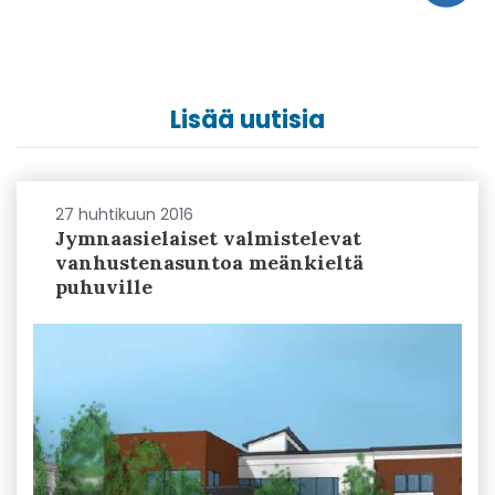
Lisää uutisia
27 huhtikuun 2016
Jymnaasielaiset valmistelevat
vanhustenasuntoa meänkieltä
puhuville