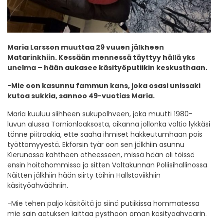
Maria Larsson muuttaa 29 vuuen jälkheen
Matarinkhiin. Kessään mennessä täyttyy hällä yks
unelma – hään aukasee käsityöputiikin keskusthaan.
-Mie oon kasunnu fammun kans, joka osasi unissaki
kutoa sukkia, sannoo 49-vuotias Maria.
Maria kuuluu siihheen sukupolhveen, joka muutti 1980-
luvun alussa Tornionlaaksosta, aikanna jollonka valtio lykkäsi
tänne piitraakia, ette saaha ihmiset hakkeutumhaan pois
työttömyyestä. Ekforsin tyär oon sen jälkhiin asunnu
Kierunassa kahtheen otheesseen, missä hään oli töissä
ensin hoitohommissa ja sitten Valtakunnan Poliisihallinossa.
Näitten jälkhiin hään siirty töihin Hallstaviikhiin
käsityöahväähriin.
-Mie tehen paljo käsitöitä ja siinä putiikissa hommatessa
mie sain aatuksen laittaa pysthöön oman käsityöahväärin.