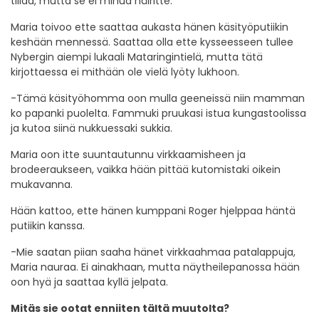
tillaa, mutta se ei minua häiritte.
Maria toivoo ette saattaa aukasta hänen käsityöputiikin
keshään mennessä. Saattaa olla ette kysseesseen tullee
Nybergin aiempi lukaali Mataringintielä, mutta tätä
kirjottaessa ei mithään ole vielä lyöty lukhoon.
-Tämä käsityöhomma oon mulla geeneissä niin mamman
ko papanki puolelta. Fammuki pruukasi istua kungastoolissa
ja kutoa siinä nukkuessaki sukkia.
Maria oon itte suuntautunnu virkkaamisheen ja
brodeeraukseen, vaikka hään pittää kutomistaki oikein
mukavanna.
Hään kattoo, ette hänen kumppani Roger hjelppaa häntä
putiikin kanssa.
-Mie saatan piian saaha hänet virkkaahmaa patalappuja,
Maria nauraa. Ei ainakhaan, mutta näytheilepanossa hään
oon hyä ja saattaa kyllä jelpata.
Mitäs sie ootat enniiten tältä muutolta?