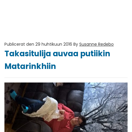
Publicerat den 29 huhtikuun 2016
By
Susanne Redebo
Takasitulija auvaa putiikin
Matarinkhiin