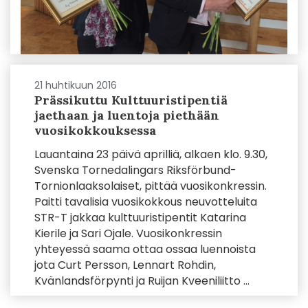
21 huhtikuun 2016
Prässikuttu Kulttuuristipentiä
jaethaan ja luentoja piethään
vuosikokkouksessa
Lauantaina 23 päivä aprilliä, alkaen klo. 9.30,
Svenska Tornedalingars Riksförbund-
Tornionlaaksolaiset, pittää vuosikonkressin.
Paitti tavalisia vuosikokkous neuvotteluita
STR-T jakkaa kulttuuristipentit Katarina
Kierile ja Sari Ojale. Vuosikonkressin
yhteyessä saama ottaa ossaa luennoista
jota Curt Persson, Lennart Rohdin,
Kvänlandsförpynti ja Ruijan Kveeniliitto ...