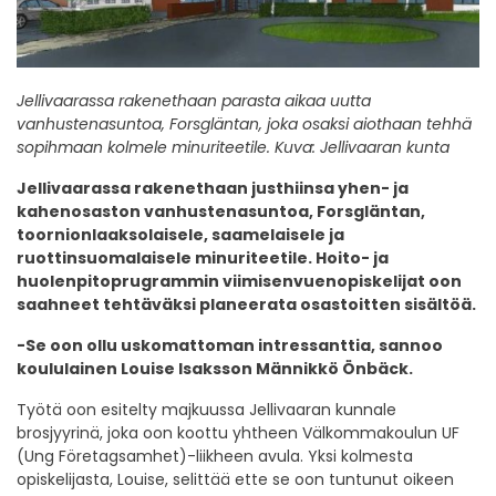
Jellivaarassa rakenethaan parasta aikaa uutta
vanhustenasuntoa, Forsgläntan, joka osaksi aiothaan tehhä
sopihmaan kolmele minuriteetile. Kuva: Jellivaaran kunta
Jellivaarassa rakenethaan justhiinsa yhen- ja
kahenosaston vanhustenasuntoa, Forsgläntan,
toornionlaaksolaisele, saamelaisele ja
ruottinsuomalaisele minuriteetile. Hoito- ja
huolenpitoprugrammin viimisenvuenopiskelijat oon
saahneet tehtäväksi planeerata osastoitten sisältöä.
-Se oon ollu uskomattoman intressanttia, sannoo
koululainen Louise Isaksson Männikkö Önbäck.
Työtä oon esitelty majkuussa Jellivaaran kunnale
brosjyyrinä, joka oon koottu yhtheen Välkommakoulun UF
(Ung Företagsamhet)-liikheen avula. Yksi kolmesta
opiskelijasta, Louise, selittää ette se oon tuntunut oikeen