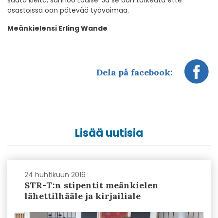
saata kieltä, sannoo Louise. Ja se oon tärkeätä ette
osastoissa oon pätevää työvoimaa.
Meänkielensi Erling Wande
Dela på facebook:
Lisää uutisia
24 huhtikuun 2016
STR-T:n stipentit meänkielen
lähettilhääle ja kirjailiale