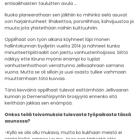
entisaikhaisten tauluitten avula …
Ruoka planeerathaan sen jälkhiin ko mihinkä sielä asuvat
oon harjaintunheet: lihakeittoa, poronlihhaa, kahvijuustoa ja
muuta jota yhistethään näihiin kulttuuhriin.
Oppilhaat oon työn aikana käyhneet läpi monen
hallintokunnan bydjetin vuelta 2014 ja nähneet kunka
minuriteettipiitraakit oon jaettu vanhustenhoijossa. Siittä
näkkyy ette Kiruna myönsi enämpi ko tuplat
vanhustenhoithoon verrattunna Jellivaahraan samana
vuona. Mutta se oli silloin ja uusi osasto tullee varhmaan
muuttamhaan tätä kuvvaa.
Tänä kevväinä oppilhaat tulevat esittämhään Jellivaaran
kunnan ja Demensiförpyntin brosjyyriä ennenko sitä
kerithään jakkaa sen enämpää.
Onkos teilä toivomuksia tulevasta työpaikasta tässä
asunossa?
-Kyllä se olis ollu mukava, mutta ko kukhaan meistä ei