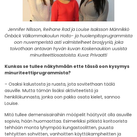
Jennifer Nilsson, Reihane Rad ja Louise Isaksson Männikkö
Önbäck Välkommakoulun Hoito- ja huolenpitoprugrammista
oon nuvemperistä asti valmistelheet brosjyyriä, joka
toivothaan antavan hyvän kuvan Koskenaukion uusista
minuriteettiosastoista. Kuva: Privaatti
Kunkas se tullee näkyhmään ette tässä oon kysymys
minuriteettiprugrammista?
– Osaksi kalustosta ja ruasta, jota sovitethaan täälä
asuville. Mutta tämän lisäksi aktiviteetistä ja
henkilökunnasta, jonka oon pakko osata kielet, sannoo
Louise.
Mitä tullee demensisairaihiin mööpelit häätyvät olla asuville
sopivia, hään huomaottaa. Esimerkiksi pitkistä koritoorista
tehhään monta lyhympää kungastoolitten, puusta
tehtyitten sohvitten, vanhoitten käyttökampheitten ja