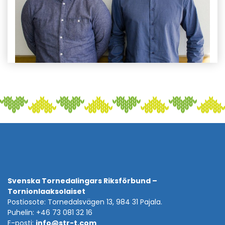
Svenska Tornedalingars Riksförbund –
Tornionlaaksolaiset
Postiosote: Tornedalsvägen 13, 984 31 Pajala.
Puhelin: +46 73 081 32 16
E-posti:
info@str-t.com