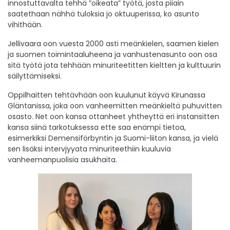
innostuttavalta tehhä ”oikeata” työtä, josta piiain
saatethaan nähhä tuloksia jo oktuuperissa, ko asunto
vihithään.
Jellivaara oon vuesta 2000 asti meänkielen, saamen kielen
ja suomen toimintaaluheena ja vanhustenasunto oon osa
sitä työtä jota tehhään minuriteetitten kieltten ja kulttuurin
säilyttämiseksi.
Oppilhaitten tehtävhään oon kuulunut käyvä Kirunassa
Gläntanissa, joka oon vanheemitten meänkieltä puhuvitten
osasto. Net oon kansa ottanheet yhtheyttä eri instansitten
kansa siinä tarkotuksessa ette saa enämpi tietoa,
esimerkiksi Demensiförbyntin ja Suomi-liiton kansa, ja vielä
sen lisäksi intervjyyata minuriteethiin kuuluvia
vanheemanpuolisia asukhaita.