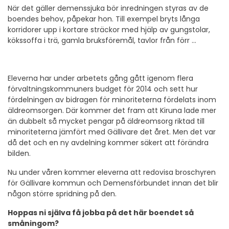
När det gäller demenssjuka bör inredningen styras av de
boendes behov, påpekar hon. Till exempel bryts långa
korridorer upp i kortare sträckor med hjälp av gungstolar,
kökssoffa i trä, gamla bruksföremål, tavlor från förr …
Eleverna har under arbetets gång gått igenom flera
förvaltningskommuners budget för 2014 och sett hur
fördelningen av bidragen för minoriteterna fördelats inom
äldreomsorgen. Där kommer det fram att Kiruna lade mer
än dubbelt så mycket pengar på äldreomsorg riktad till
minoriteterna jämfört med Gällivare det året. Men det var
då det och en ny avdelning kommer säkert att förändra
bilden.
Nu under våren kommer eleverna att redovisa broschyren
för Gällivare kommun och Demensförbundet innan det blir
någon större spridning på den.
Hoppas ni själva få jobba på det här boendet så
småningom?