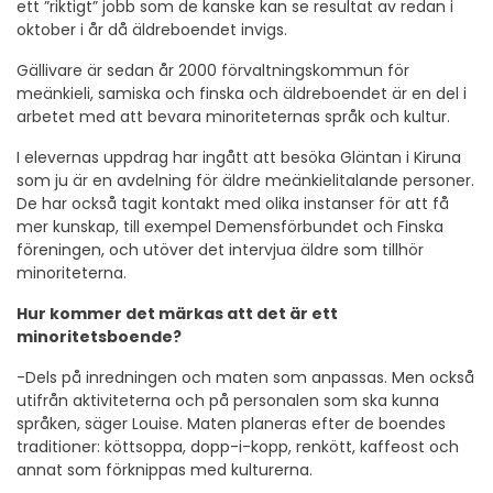
ett ”riktigt” jobb som de kanske kan se resultat av redan i
oktober i år då äldreboendet invigs.
Gällivare är sedan år 2000 förvaltningskommun för
meänkieli, samiska och finska och äldreboendet är en del i
arbetet med att bevara minoriteternas språk och kultur.
I elevernas uppdrag har ingått att besöka Gläntan i Kiruna
som ju är en avdelning för äldre meänkielitalande personer.
De har också tagit kontakt med olika instanser för att få
mer kunskap, till exempel Demensförbundet och Finska
föreningen, och utöver det intervjua äldre som tillhör
minoriteterna.
Hur kommer det märkas att det är ett
minoritetsboende?
-Dels på inredningen och maten som anpassas. Men också
utifrån aktiviteterna och på personalen som ska kunna
språken, säger Louise. Maten planeras efter de boendes
traditioner: köttsoppa, dopp-i-kopp, renkött, kaffeost och
annat som förknippas med kulturerna.