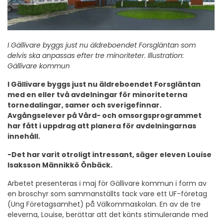
I Gällivare byggs just nu äldreboendet Forsgläntan som
delvis ska anpassas efter tre minoriteter. Illustration:
Gällivare kommun
I Gällivare byggs just nu äldreboendet Forsgläntan
med en eller två avdelningar för minoriteterna
tornedalingar, samer och sverigefinnar.
Avgångselever på Vård- och omsorgsprogrammet
har fått i uppdrag att planera för avdelningarnas
innehåll.
-Det har varit otroligt intressant, säger eleven Louise
Isaksson Männikkö Önbäck.
Arbetet presenteras i maj för Gällivare kommun i form av
en broschyr som sammanställts tack vare ett UF-företag
(Ung Företagsamhet) på Välkommaskolan. En av de tre
eleverna, Louise, berättar att det känts stimulerande med