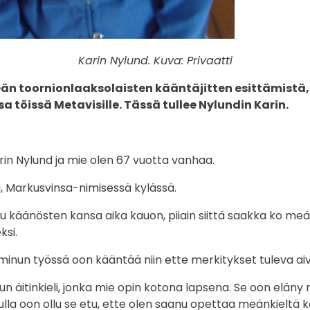
Karin Nylund. Kuva: Privaatti
n toornionlaaksolaisten kääntäjitten esittämistä, 
töissä Metavisille. Tässä tullee Nylundin Karin.
rin Nylund ja mie olen 67 vuotta vanhaa.
, Markusvinsa-nimisessä kylässä.
käänösten kansa aika kauon, piiain siittä saakka ko meän
ksi.
minun työssä oon kääntää niin ette merkitykset tuleva aiv
n äitinkieli, jonka mie opin kotona lapsena. Se oon eläny
ulla oon ollu se etu, ette olen saanu opettaa meänkieltä ko