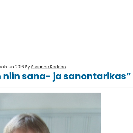
esäkuun 2016
By
Susanne Redebo
n niin sana- ja sanontarikas”