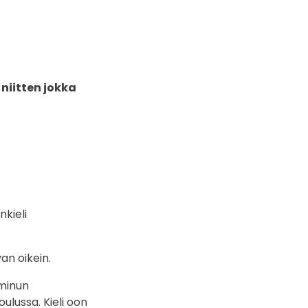
niitten jokka
kieli
an oikein.
 minun
ulussa. Kieli oon