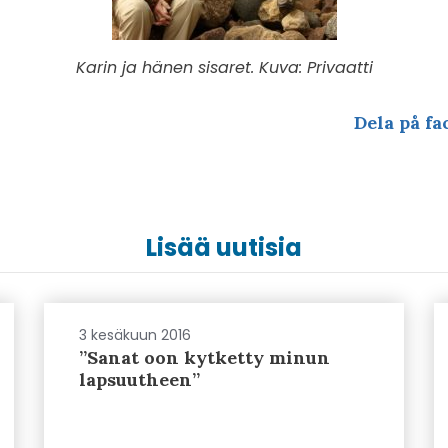
Karin ja hänen sisaret. Kuva: Privaatti
Dela på fa
Lisää uutisia
3 kesäkuun 2016
”Sanat oon kytketty minun
lapsuutheen”