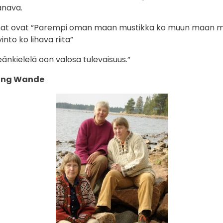
sanava.
at ovat ”Parempi oman maan mustikka ko muun maan ma
nto ko lihava riita”
änkielelä oon valosa tulevaisuus.”
ling Wande