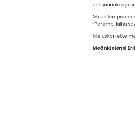
niin sanarikas ja 
Minun lempisanon
”Parempi laiha sovi
Mie uskon ette me
Meänkielensi Er