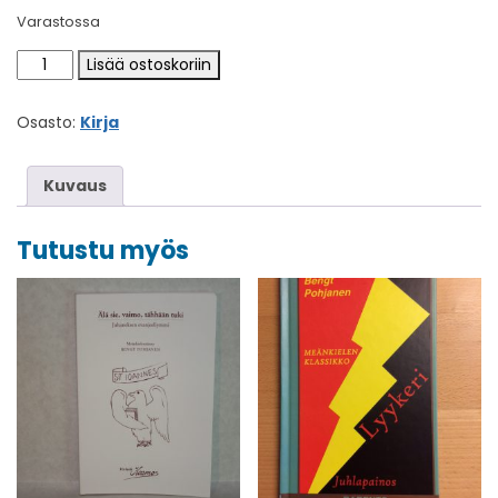
Varastossa
Meänmaa aikakausilehti nr 2/2019 määrä
Lisää ostoskoriin
Osasto:
Kirja
Kuvaus
Tutustu myös