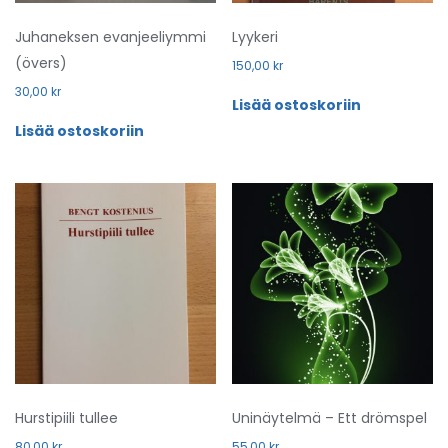
Juhaneksen evanjeeliymmi
Lyykeri
(övers)
150,00
kr
30,00
kr
Lisää ostoskoriin
Lisää ostoskoriin
Hurstipiili tullee
Uninäytelmä – Ett drömspel
80,00
kr
55,00
kr