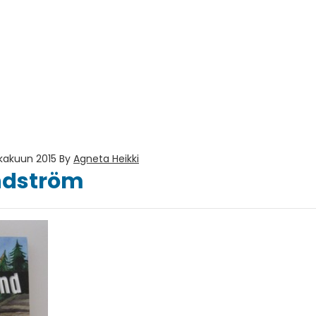
okakuun 2015
By
Agneta Heikki
ndström