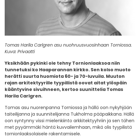
Tomas Harila Carlgren asu nuohruusvuosinhaan Torniossa.
Kuva: Privaatti
Yksikhään pykinki ole tehny Tornionlaaksoa niin
tunnetuksi ko Haaparannan kirkko. Sen kolso muoto
herätti suurta huomiota 60- ja 70-luvuila. Muuton
rajan arkitektyyrille tyypillistä oovat aitat ylöspäin
kääntyvine sivuihneen, kertoo suunittelia Tomas
Harila Carlgren
.
Tomas asu nuorenpanna Torniossa ja hällä oon nykyhjään
taiteilijanna ja suunnitelijanna Tukholma pääpaikkana. Hällä
oon syntynny vissi mielenkiinto arkkitektyyhriin ja sen tähen
met pyyämmäki häntä kuvvailemhaan, mikä olis tyypilistä
tornionlaaksolaisele rakentamisele.