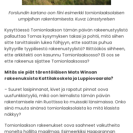
Forslundin kartano oon fiini esimerkki tornionlaaksolaisen
umpipihan rakentamisesta. Kuva: Länsstyrelsen
Kysyttäessä Tornionlaakson tämän päivän rakeenustyylistä
pallauttaa Tomas kysymyksen takasi ja pohtii, mitä siihen
sitte tarvittaissiin lukea fölhjyyn, ette saattas puhua
kyltyyrille tyypilisestä rakeenustyylistä? Riittääkös siihheen,
ette arkkitekti oon kasunnu Tornionlaaksossa? Eli oos se
ette rakeenus sijattee Tornionlaaksossa?
Mitäs sie piät tärentöläisen Mats Winsan
rakeenuksista Kattilakoskela ja Luppiovaarala?
– Suuret lasipinnanat, kivet ja rapatut pinnat oova
uusfunkkistyyliä, mikä oon leimalista tämän päivän
rakentamisele niin Ruottissa ko muissaki länsimaissa. Onko
siinä muuta sinänsä tornionlaaksolaista ko mitä klasista
näkkyy?
Tornionlaakson rakeenukset oova saahneet vaikutheita
monelta hollilta maailmaa. Esimeerkiksi Haaparannan