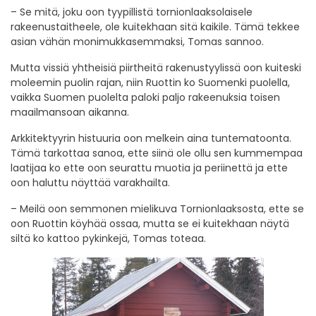
– Se mitä, joku oon tyypillistä tornionlaaksolaisele
rakeenustaitheele, ole kuitekhaan sitä kaikile. Tämä tekkee
asian vähän monimukkasemmaksi, Tomas sannoo.
Mutta vissiä yhtheisiä piirtheitä rakenustyylissä oon kuiteski
moleemin puolin rajan, niin Ruottin ko Suomenki puolella,
vaikka Suomen puolelta paloki paljo rakeenuksia toisen
maailmansoan aikanna.
Arkkitektyyrin histuuria oon melkein aina tuntematoonta.
Tämä tarkottaa sanoa, ette siinä ole ollu sen kummempaa
laatijaa ko ette oon seurattu muotia ja periinettä ja ette
oon haluttu näyttää varakhailta.
– Meilä oon semmonen mielikuva Tornionlaaksosta, ette se
oon Ruottin köyhää ossaa, mutta se ei kuitekhaan näytä
siltä ko kattoo pykinkejä, Tomas toteaa.