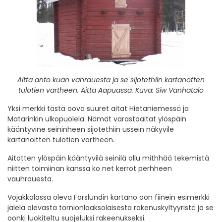
Aitta anto kuan vahrauesta ja se sijotethiin kartanotten
tulotien vartheen. Aitta Aapuassa. Kuva: Siw Vanhatalo
Yksi merkki tästä oova suuret aitat Hietaniemessä ja
Matarinkin ulkopuolela. Nämät varastoaitat ylöspäin
kääntyvine seininheen sijotethiin ussein näkyvile
kartanoitten tulotien vartheen.
Aitotten ylöspäin kääntyvilä seinilä ollu mithhää tekemistä
niitten toimiinan kanssa ko net kerrot perhheen
vauhrauesta.
Vojakkalassa oleva Forslundin kartano oon fiinein esimerkki
jälelä olevasta tornionlaaksolaisesta rakenuskyltyyristä ja se
oonki luokiteltu suojeluksi rakeenukseksi.