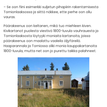
– Se oon fiini esimerkki suljetun pihapiirin rakentamisesta
Tornionlaaksossa ja siittä näkkee, ette perhe oon ollu
vauras.
Päärakeenus oon keltanen, mikä tuo miehleen kiven.
Kivikartanot puolesta viestivä 1800-luvula vauhrauesta ja
Tornionlaaksosta löytyyki moniaita kartanoita, joissa
päärakeenus oon maalattu vaaleila öljyfäreilä.
Haaparannala ja Torniossa oliki monia kauppakartanoita
1800-luvula, mutta net oon jo purettu taikka palahneet.