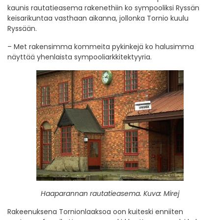
kaunis rautatieasema rakenethiin ko sympooliksi Ryssän
keisarikuntaa vasthaan aikanna, jollonka Tornio kuulu
Ryssään.
– Met rakensimma kommeita pykinkejä ko halusimma
näyttää yhenlaista sympooliarkkitektyyria.
Haaparannan rautatieasema. Kuva: Mirej
Rakeenuksena Tornionlaaksoa oon kuiteski enniiten