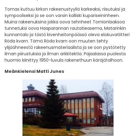
Tomas kuttuu kirkon rakeenustyyliä karkeaksi, riisutuksi ja
sympooliseksi ja se oon varsin kalliski kupariseininheen.
Muina rakeenuksina jokka oova tehnheet Tornionlaaksoa
tunnetuksi oova Haaparannan rautatieasema, Matarinkin
kunnantalo ja tästä kivenheitonpäässä oleva elokuvatiitteri
Röda kvarn. Tämä Röda kvarn oon muuten tehty
ylijäähneestä rakeenusmateriaalista ja se oon pystötetty
ilman piirustuksia ja ilman arkkitektia. Pajaalassa puolesta
huomio kiinittyy 1950-luvula rakenethuun käräjätalhoon.
Meänkielensi Matti Junes