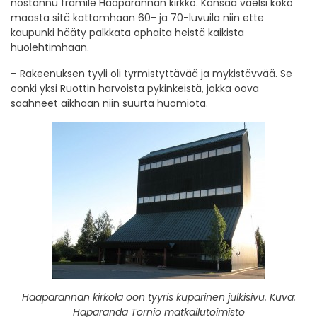
nostannu framile Haaparannan kirkko. Kansaa vaelsi koko
maasta sitä kattomhaan 60- ja 70-luvuila niin ette
kaupunki hääty palkkata ophaita heistä kaikista
huolehtimhaan.
– Rakeenuksen tyyli oli tyrmistyttävää ja mykistävvää. Se
oonki yksi Ruottin harvoista pykinkeistä, jokka oova
saahneet aikhaan niin suurta huomiota.
Haaparannan kirkola oon tyyris kuparinen julkisivu. Kuva:
Haparanda Tornio matkailutoimisto