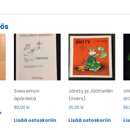
yös
Svea emon
Jäntty ja Jööttehiiri
Un
äpäröistä
(övers)
dr
80,00
kr
30,00
kr
55
n
Lisää ostoskoriin
Lisää ostoskoriin
Li