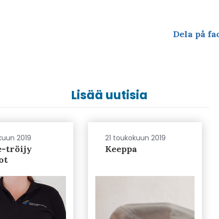
Dela på fa
Lisää uutisia
kuun 2019
21 toukokuun 2019
-tröijy
Keeppa
ot