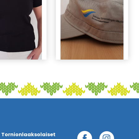
 Tornionlaaksolaiset