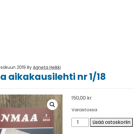
esäkuun 2019
By
Agneta Heikki
aikakausilehti nr 1/18
150,00
kr
Varastossa
Meänmaa aikakausilehti nr
Lisää ostoskoriin