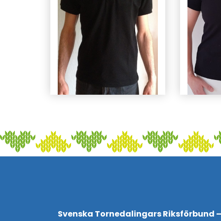
Svenska Tornedalingars Riksförbund –