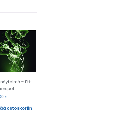
inäytelmä – Ett
ömspel
,00
kr
sää ostoskoriin