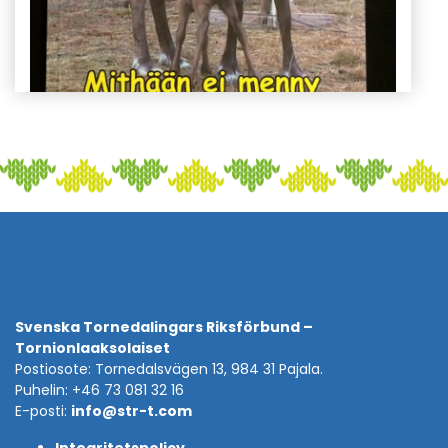
Svenska Tornedalingars Riksförbund –
Tornionlaaksolaiset
Postiosote: Tornedalsvägen 13, 984 31 Pajala.
Puhelin: +46 73 081 32 16
E-posti:
info@str-t.com