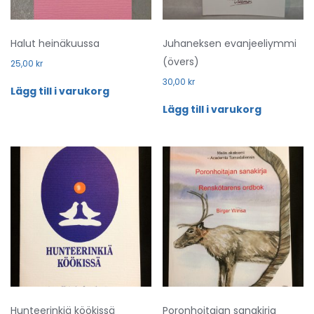
Halut heinäkuussa
Juhaneksen evanjeeliymmi
(övers)
25,00
kr
30,00
kr
Lägg till i varukorg
Lägg till i varukorg
Hunteerinkiä köökissä
Poronhoitajan sanakirja