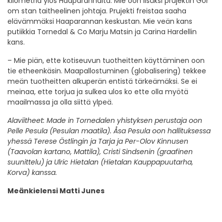
kilometria ylös Haaparannalta. Mie oon lisäksi prujektin Gör
om stan taitheelinen johtaja. Prujekti freistaa saaha
elävämmäksi Haaparannan keskustan. Mie veän kans
putiikkia Tornedal & Co Marju Matsin ja Carina Hardellin
kans.
– Mie piän, ette kotiseuvun tuotheitten käyttäminen oon
tie etheenkäsin. Maapallostuminen (globalisering) tekkee
meän tuotheitten alkuperän entistä tärkeämäksi. Se ei
meinaa, ette torjua ja sulkea ulos ko ette olla myötä
maailmassa ja olla siittä ylpeä.
Alaviitheet: Made in Tornedalen yhistyksen perustaja oon
Pelle Pesula (Pesulan maatila). Åsa Pesula oon hallituksessa
yhessä Terese Östlingin ja Tarja ja Per-Olov Kinnusen
(Taavolan kartano, Mattila), Cristi Sindsenin (graafinen
suunittelu) ja Ulric Hietalan (Hietalan Kauppapuutarha,
Korva) kanssa.
Meänkielensi Matti Junes