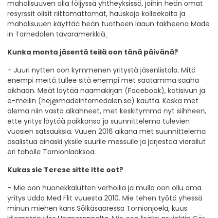
maholisuuven olla följyssä yhtheyksissä, joihin heän omat
resyrssit olisit riittämättömät, hauskoja kolleekoita ja
maholisuuen käyttää heän tuotheen laaun takheena Made
in Tornedalen tavaramerkkiä.
Kunka monta jäsentä teilä oon tänä päivänä?
– Juuri nytten oon kymmenen yritystä jäsenlistala. Mitä
enempi meitä tullee sitä enempi met saatamma saaha
aikhaan. Meät löytää naamakirjan (Facebook), kotisivun ja
e-meilin (
hej@madeintornedalen.se
) kautta. Koska met
olema niin vasta alkahneet, met keskitymmä nyt siihheen,
ette yritys löytää paikkansa ja suunnittelema tulevien
vuosien satsauksia. Vuuen 2016 aikana met suunnittelema
osalistua ainaski yksile suurile messuile ja järjestää vierailut
eri tahoile Tornionlaaksoa.
Kukas sie Terese sitte itte oot?
– Mie oon huonekkalutten verhoilia ja mulla oon ollu oma
yritys Udda Med Flit vuuesta 2010. Mie tehen työtä yhessä
minun miehen kans Sölkäsaaressa Tornionjoela, kuus