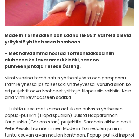
Made in Tornedalen oon saanu tie 99:n varrela olevia
yrityksiä yhtheisseen homhaan.
– Met halvaamma nostaa Tornionlaaksoa niin
aluheena ko tavaramerkkinäki, sannoo
puhheenjohtaja Terese Östling.
Viimi vuosina tämä aatus yhtheistyöstä oon pompannu
framile yhessä jos toisessaki yhtheyvessä. Varsinki sillon ko
eri prujektit oova koohneet yrittäjiä tilapäissiin roikhiin. Näin
aina viimi kevhäässeen saakka
– Huhtikuussa met saima aatuksen aukasta yhtheisen
popup-putiikin (tilapäisputiikin) Uuista Haaparannan
Kaupunkia (Gör om stan) prujektille. Samhoin aikhoin nosti
Pelle Pesula framile nimen Made in Tornedalen ja nimi
tuntu osuvan aivan naulan kanthaan. Popup-putiikki inspiroi