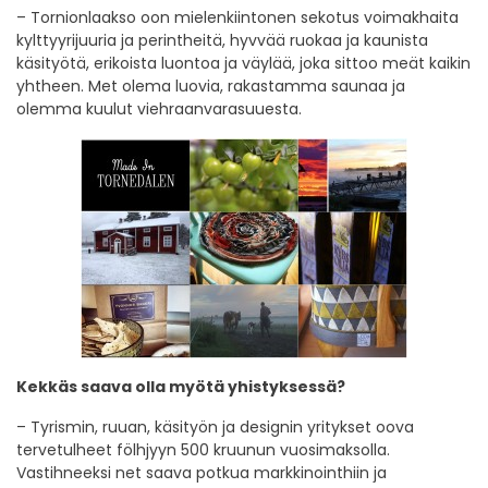
– Tornionlaakso oon mielenkiintonen sekotus voimakhaita
kylttyyrijuuria ja perintheitä, hyvvää ruokaa ja kaunista
käsityötä, erikoista luontoa ja väylää, joka sittoo meät kaikin
yhtheen. Met olema luovia, rakastamma saunaa ja
olemma kuulut viehraanvarasuuesta.
Kekkäs saava olla myötä yhistyksessä?
– Tyrismin, ruuan, käsityön ja designin yritykset oova
tervetulheet fölhjyyn 500 kruunun vuosimaksolla.
Vastihneeksi net saava potkua markkinointhiin ja