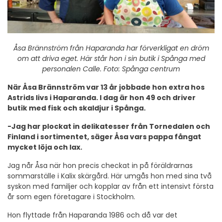
Åsa Brännström från Haparanda har förverkligat en dröm
om att driva eget. Här står hon i sin butik i Spånga med
personalen Calle. Foto: Spånga centrum
När Åsa Brännström var 13 år jobbade hon extra hos
Astrids livs i Haparanda. I dag är hon 49 och driver
butik med fisk och skaldjur i Spånga.
-Jag har plockat in delikatesser från Tornedalen och
Finland i sortimentet, säger Åsa vars pappa fångat
mycket löja och lax.
Jag når Åsa när hon precis checkat in på föräldrarnas
sommarställe i Kalix skärgård. Här umgås hon med sina två
syskon med familjer och kopplar av från ett intensivt första
år som egen företagare i Stockholm.
Hon flyttade från Haparanda 1986 och då var det