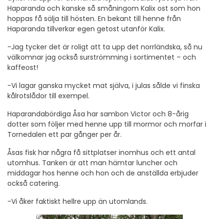
Haparanda och kanske så småningom Kalix ost som hon
hoppas få sälja till hösten. En bekant till henne från
Haparanda tillverkar egen getost utanför Kalix.
-Jag tycker det är roligt att ta upp det norrländska, så nu
välkomnar jag också surströmming i sortimentet – och
kaffeost!
-Vi lagar ganska mycket mat själva, i julas sålde vi finska
kålrotslådor till exempel.
Haparandabördiga Åsa har sambon Victor och 8-årig
dotter som följer med henne upp till mormor och morfar i
Tornedalen ett par gånger per år.
Åsas fisk har några få sittplatser inomhus och ett antal
utomhus. Tanken är att man hämtar luncher och
middagar hos henne och hon och de anställda erbjuder
också catering.
-Vi åker faktiskt hellre upp än utomlands.