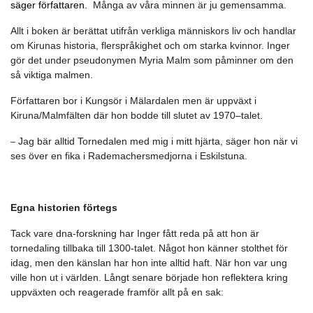
säger författaren.
Många av våra minnen är ju gemensamma.
Allt i boken är berättat utifrån verkliga människors liv och handlar
om Kirunas historia, flerspråkighet och om starka kvinnor. Inger
gör det under pseudonymen Myria Malm som påminner om den
så viktiga malmen.
Författaren bor i Kungsör i Mälardalen men är uppväxt i
Kiruna/Malmfälten där hon bodde till slutet av 1970–talet.
Jag bär alltid Tornedalen med mig i mitt hjärta, säger hon när vi
–
ses över en fika i Rademachersmedjorna i Eskilstuna.
Egna historien förtegs
Tack vare dna-forskning har Inger fått reda på att hon är
tornedaling tillbaka till 1300-talet. Något hon känner stolthet för
idag, men den känslan har hon inte alltid haft. När hon var ung
ville hon ut i världen. Långt senare började hon reflektera kring
uppväxten och reagerade framför allt på en sak: