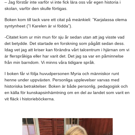
– Jag förstår inte varför vi inte fick lära oss vår egen historia i
skolan, varför den skulle förtigas.
Boken kom till tack vare ett citat på meänkieli: ”Karjalassa olema
syntynheet (”I Karelen är vi födda”).
-Citatet kom ur min mun för sju år sedan utan att jag visste vad
det betydde. Det startade en forskning som pågått sedan dess.
Idag vet jag att kriser kan förändra vårt talcentrum i hjärnan om vi
är flerspråkiga eller har varit det. Det jag sa var en påminnelse
från min barndom. Vi minns våra tidigare språk.
I boken får vi följa huvudpersonen Myria och människor runt
henne under uppväxten. Personliga upplevelser varvas med
historiska betraktelser. Boken är både personlig, pedagogisk och
en källa för kunskapsinhämtning om en del av landet som varit en
vit fläck i historieböckerna.