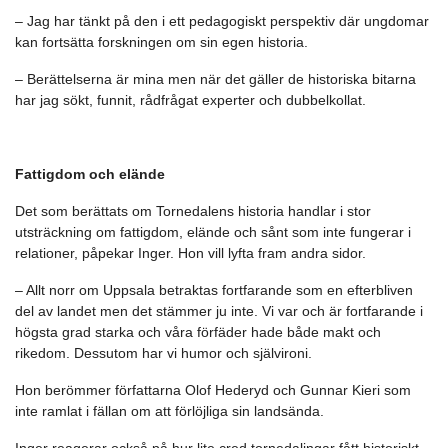
– Jag har tänkt på den i ett pedagogiskt perspektiv där ungdomar
kan fortsätta forskningen om sin egen historia.
– Berättelserna är mina men när det gäller de historiska bitarna
har jag sökt, funnit, rådfrågat experter och dubbelkollat.
Fattigdom och elände
Det som berättats om Tornedalens historia handlar i stor
utsträckning om fattigdom, elände och sånt som inte fungerar i
relationer, påpekar Inger. Hon vill lyfta fram andra sidor.
– Allt norr om Uppsala betraktas fortfarande som en efterbliven
del av landet men det stämmer ju inte. Vi var och är fortfarande i
högsta grad starka och våra förfäder hade både makt och
rikedom. Dessutom har vi humor och självironi.
Hon berömmer författarna Olof Hederyd och Gunnar Kieri som
inte ramlat i fällan om att förlöjliga sin landsända.
Inger reagerar också på hur lite cred tornedalingar fått historiskt