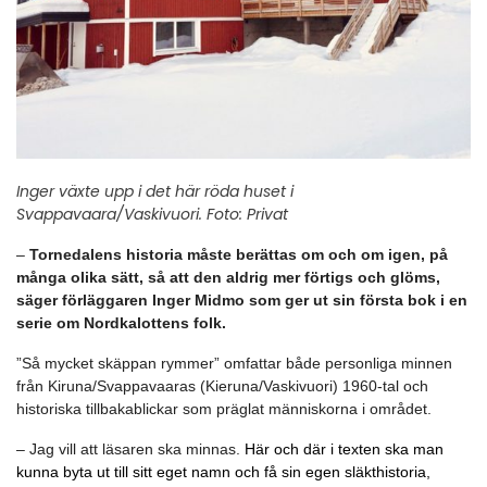
Inger växte upp i det här röda huset i
Svappavaara/Vaskivuori. Foto: Privat
–
Tornedalens historia måste berättas om och om igen, på
många olika sätt, så att den aldrig mer förtigs och glöms,
säger förläggaren Inger Midmo som ger ut sin första bok i en
serie om Nordkalottens folk.
”Så mycket skäppan rymmer” omfattar både personliga minnen
från Kiruna/Svappavaaras (Kieruna/Vaskivuori) 1960-tal och
historiska tillbakablickar som präglat människorna i området.
– Jag vill att läsaren ska minnas.
Här och där i texten ska man
kunna byta ut till sitt eget namn och få sin egen släkthistoria,