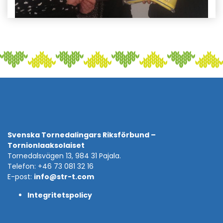
Svenska Tornedalingars Riksförbund –
Tornionlaaksolaiset
Tornedalsvägen 13, 984 31 Pajala.
Telefon: +46 73 081 32 16
E-post:
info@str-t.com
Integritetspolicy