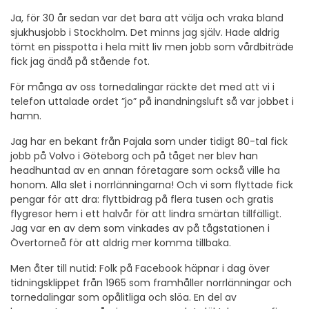
Ja, för 30 år sedan var det bara att välja och vraka bland
sjukhusjobb i Stockholm. Det minns jag själv. Hade aldrig
tömt en pisspotta i hela mitt liv men jobb som vårdbiträde
fick jag ändå på stående fot.
För många av oss tornedalingar räckte det med att vi i
telefon uttalade ordet ”jo” på inandningsluft så var jobbet i
hamn.
Jag har en bekant från Pajala som under tidigt 80-tal fick
jobb på Volvo i Göteborg och på tåget ner blev han
headhuntad av en annan företagare som också ville ha
honom. Alla slet i norrlänningarna! Och vi som flyttade fick
pengar för att dra: flyttbidrag på flera tusen och gratis
flygresor hem i ett halvår för att lindra smärtan tillfälligt.
Jag var en av dem som vinkades av på tågstationen i
Övertorneå för att aldrig mer komma tillbaka.
Men åter till nutid: Folk på Facebook häpnar i dag över
tidningsklippet från 1965 som framhåller norrlänningar och
tornedalingar som opålitliga och slöa. En del av