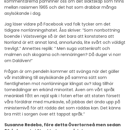
kommentarerna påminner oss om det släktskap som finns
mellan rasismen 1965 och det hat som drabbar många
asylsökande i dag.
Jag läser vidare på Facebook vad folk tycker om det
tidigare norrlänningshatet. Åsa skriver: ”Som norrbottning
boende i Västsverige så är det bara att konstatera att
Norrland är ett annat land, annorlunda, lite svårt och väldigt
trevligt.” Annettes replik: ” Men suga vattenkraft och
malmen och skogarna och rennäringen? Då duger vi norr
om Dalälven!”
Frågan är om pendeln kommer att svänga när det gäller
vår inställning till asylsökande på samma sätt som
fientligheten mot norrlänningar klingat av? Idag tillhör
tornedalingar en erkänd minoritet. Även om vårt språk
meänkieli fått en rejäl spik i foten efter att staten försett
våra föräldrar med munkavle, så jobbas det ända upp på
ministernivå för att rädda det som räddas kan. Det känns
bra mitt i sorgen över ett tappat språk.”
Susanne Redebo, före detta Övertorneå men sedan