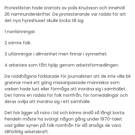
Protestlistan hade startats av polis Knutsson och innehöll
26 namnunderskrifter. De protesterande var rädda för att
det nya hyreshuset skulle locka till sig:
1 norrlänningar.
2 sämre folk.
3 utlänningar i allmänhet men finnar i synnerhet.
4 arbetare som fått hjälp genom arbetsförmedlingen.
De räddhågsna förklarade för journalisten att de inte ville bli
grannar med ett gäng missanpassade människor som
varken hade lust eller förmåga att inordna sig i samhället.
Det fanns en rädsla för folk norrifrån, för tornedalingar och
deras ovilja att inordna sig i ett samhälle.
Det här ligger så nära i tid och känns ändå så långt borta.
Pendeln måste ha svängt någon gång under 1970-talet
vad gäller synen på folk norrifrån för då ansågs de vara
tillförlitlig arbetskraft.