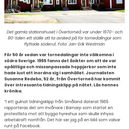
Det gamla stationshuset i Övertorneå var under 1970- och
80-talen ett ställe att ta avsked på för tornedalingar som
flyttade söderut. Foto: Jan-Erik Westman
För 50 år sedan var tornedalingar inte välkomna i
södra Sverige. 1965 fanns det åsikter om att de var
opålitliga och missanpassade hoppjerkor som inte
hade lust att inordna sig i samhället. Journalisten
Susanne Redebo, 52 år, från Övertorneå har kommit
över intressanta tidningsklipp på nätet. Läs hennes
krönika.
”I ett gulnat tidningsklipp från Småland daterat 1965
rapporteras det om invånare i Barnarp som startat en
protestlista mot att bygga hyreshus som skulle inhysa
arbetskraft norrifrån. Det här ser jag på en bild som valsar
runt på Facebook.