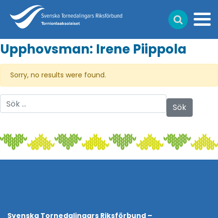
Upphovsman:
Irene Piippola
Sorry, no results were found.
Sök efter:
Svenska Tornedalingars Riksförbund –