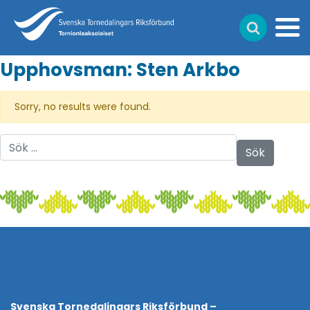
Upphovsman:
Sten Arkbo
Sorry, no results were found.
Sök efter:
Svenska Tornedalingars Riksförbund –