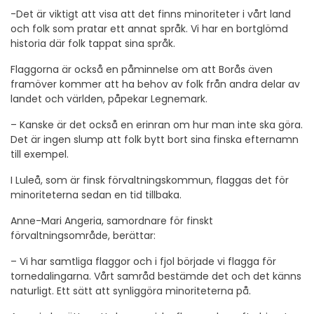
-Det är viktigt att visa att det finns minoriteter i vårt land
och folk som pratar ett annat språk. Vi har en bortglömd
historia där folk tappat sina språk.
Flaggorna är också en påminnelse om att Borås även
framöver kommer att ha behov av folk från andra delar av
landet och världen, påpekar Legnemark.
– Kanske är det också en erinran om hur man inte ska göra.
Det är ingen slump att folk bytt bort sina finska efternamn
till exempel.
I Luleå, som är finsk förvaltningskommun, flaggas det för
minoriteterna sedan en tid tillbaka.
Anne-Mari Angeria, samordnare för finskt
förvaltningsområde, berättar:
– Vi har samtliga flaggor och i fjol började vi flagga för
tornedalingarna. Vårt samråd bestämde det och det känns
naturligt. Ett sätt att synliggöra minoriteterna på.