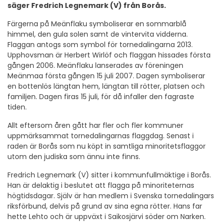
säger Fredrich Legnemark (V) från Borås.
Färgerna på Meänflaku symboliserar en sommarblå
himmel, den gula solen samt de vintervita vidderna.
Flaggan antogs som symbol för tornedalingarna 2013.
Upphovsman är Herbert Wirlöf och flaggan hissades första
gången 2006. Meänflaku lanserades av föreningen
Meänmaa första gången 15 juli 2007. Dagen symboliserar
en bottenlös längtan hem, längtan till rötter, platsen och
familjen. Dagen firas 15 juli, för då infaller den fagraste
tiden.
Allt eftersom åren gått har fler och fler kommuner
uppmärksammat tornedalingarnas flaggdag. Senast i
raden är Borås som nu köpt in samtliga minoritetsflaggor
utom den judiska som ännu inte finns.
Fredrich Legnemark (V) sitter i kommunfullmäktige i Borås.
Han är delaktig i beslutet att flagga på minoriteternas
högtidsdagar. Själv är han medlem i Svenska tornedalingars
riksförbund, delvis på grund av sina egna rötter. Hans far
hette Lehto och är uppväxt i Saikosjärvi söder om Narken.