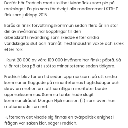
Därför bär Fredrich med stolthet Meänflaku som pin på
rockslaget. En pin som för övrigt alla medlemmar i STR-T
fick som julklapp 2015.
Borås är finsk förvaltningskommun sedan flera år. En stor
del av invånarna har kopplingar till den
arbetskraftsinvandring som skedde efter andra
världskrigets slut och framåt. Textilindustrin växte och skrek
efter folk.
-Runt 28 000 av våra 100 000 invånare har finskt påbrå. Så
vi är rätt bra på att stötta minoriteterna sedan tidigare.
Fredrich blev för en tid sedan uppmärksam på att andra
kommuner flaggade på minoriteternas högtidsdagar och
skrev en motion om att samtliga minoriteter borde
uppmärksammas. Samma tanke hade slagit
kommunalrådet Morgan Hjalmarsson (L) som även han
motionerade i ämnet.
-Eftersom det visade sig finnas en tvärpolitisk enighet i
frågan var saken klar, säger Fredrich.