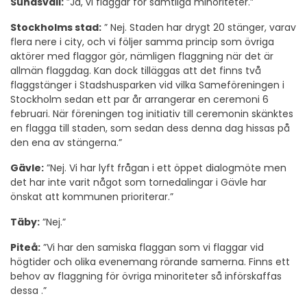
Sundsvall:
”Ja, vi flaggar för samtliga minoriteter.”
Stockholms stad:
” Nej. Staden har drygt 20 stänger, varav
flera nere i city, och vi följer samma princip som övriga
aktörer med flaggor gör, nämligen flaggning när det är
allmän flaggdag. Kan dock tilläggas att det finns två
flaggstänger i Stadshusparken vid vilka Sameföreningen i
Stockholm sedan ett par år arrangerar en ceremoni 6
februari. När föreningen tog initiativ till ceremonin skänktes
en flagga till staden, som sedan dess denna dag hissas på
den ena av stängerna.”
Gävle:
”Nej. Vi har lyft frågan i ett öppet dialogmöte men
det har inte varit något som tornedalingar i Gävle har
önskat att kommunen prioriterar.”
Täby:
”Nej.”
Piteå:
”Vi har den samiska flaggan som vi flaggar vid
högtider och olika evenemang rörande samerna. Finns ett
behov av flaggning för övriga minoriteter så införskaffas
dessa .”