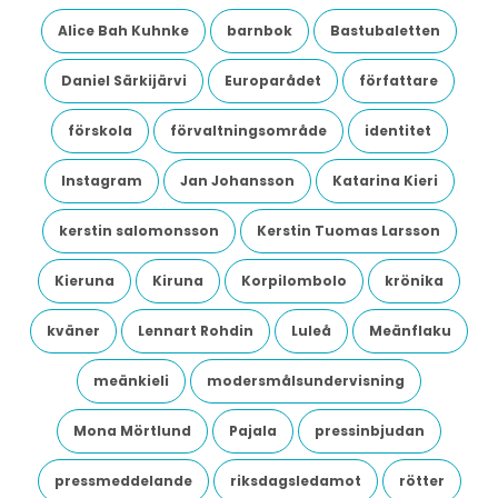
Alice Bah Kuhnke
barnbok
Bastubaletten
Daniel Särkijärvi
Europarådet
författare
förskola
förvaltningsområde
identitet
Instagram
Jan Johansson
Katarina Kieri
kerstin salomonsson
Kerstin Tuomas Larsson
Kieruna
Kiruna
Korpilombolo
krönika
kväner
Lennart Rohdin
Luleå
Meänflaku
meänkieli
modersmålsundervisning
Mona Mörtlund
Pajala
pressinbjudan
pressmeddelande
riksdagsledamot
rötter