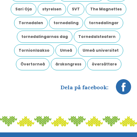
Sari Oja
styrelsen
SVT
The Magnettes
Tornedalen
tornedaling
tornedalingar
tornedalingarnas dag
Tornedalsteatern
Tornionlaakso
Umeå
Umeå universitet
Övertorneå
årskongress
översättare
Dela på facebook: