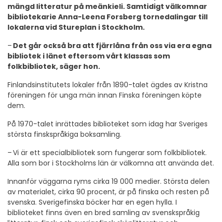
mängd litteratur på meänkieli. Samtidigt välkomnar
bibliotekarie Anna-Leena Forsberg tornedalingar till
lokalerna vid Stureplan i Stockholm.
–
Det går också bra att fjärrlåna från oss via era egna
bibliotek i länet eftersom vårt klassas som
folkbibliotek, säger hon.
Finlandsinstitutets lokaler från 1890-talet ägdes av Kristna
föreningen för unga män innan Finska föreningen köpte
dem.
På 1970-talet inrättades biblioteket som idag har Sveriges
största finskspråkiga boksamling.
–
Vi är ett specialbibliotek som fungerar som folkbibliotek.
Alla som bor i Stockholms län är välkomna att använda det.
Innanför väggarna ryms cirka 19 000 medier. Största delen
av materialet, cirka 90 procent, är på finska och resten på
svenska. Sverigefinska böcker har en egen hylla. I
biblioteket finns även en bred samling av svenskspråkig