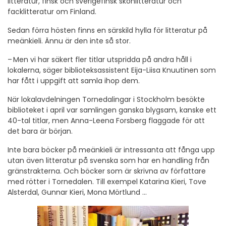
litteratur, finsk och sverigefinsk skönlitteratur och
facklitteratur om Finland.
Sedan förra hösten finns en särskild hylla för litteratur på
meänkieli. Ännu är den inte så stor.
–
Men vi har säkert fler titlar utspridda på andra håll i
lokalerna, säger biblioteksassistent Eija-Liisa Knuutinen som
har fått i uppgift att samla ihop dem.
När lokalavdelningen Tornedalingar i Stockholm besökte
biblioteket i april var samlingen ganska blygsam, kanske ett
40-tal titlar, men Anna-Leena Forsberg flaggade för att
det bara är början.
Inte bara böcker på meänkieli är intressanta att fånga upp
utan även litteratur på svenska som har en handling från
gränstrakterna. Och böcker som är skrivna av författare
med rötter i Tornedalen. Till exempel Katarina Kieri, Tove
Alsterdal, Gunnar Kieri, Mona Mörtlund …