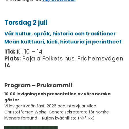
Torsdag 2 juli
Vår kultur, språk, historia och traditioner
Meän kulttuuri, kieli, histuuria ja perintheet
Tid:
Kl. 10 – 14
Plats:
Pajala Folkets hus, Fridhemsvägen
1A
Program – Prukrammii
10.00 Invigning och presentation av våra norska
gäster
Vi inviger Kväänifästi 2026 och intervjuar Vilde
Christoffersen Walsø, Generalsekreterare för Norske
kveners forbund – Ruijan kvääniliitto (Nkf-Rk)