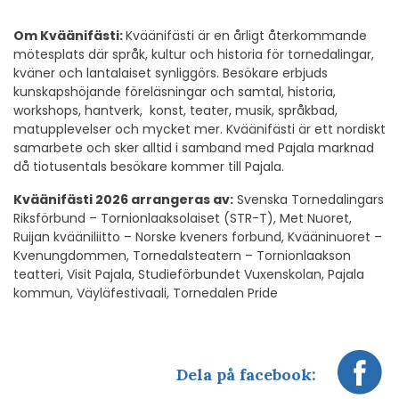
Om Kväänifästi:
Kväänifästi är en årligt återkommande
mötesplats där språk, kultur och historia för tornedalingar,
kväner och lantalaiset synliggörs. Besökare erbjuds
kunskapshöjande föreläsningar och samtal, historia,
workshops, hantverk, konst, teater, musik, språkbad,
matupplevelser och mycket mer. Kväänifästi är ett nordiskt
samarbete och sker alltid i samband med Pajala marknad
då tiotusentals besökare kommer till Pajala.
Kväänifästi 2026 arrangeras av:
Svenska Tornedalingars
Riksförbund – Tornionlaaksolaiset (STR-T), Met Nuoret,
Ruijan kvääniliitto – Norske kveners forbund, Kvääninuoret –
Kvenungdommen, Tornedalsteatern – Tornionlaakson
teatteri, Visit Pajala, Studieförbundet Vuxenskolan, Pajala
kommun, Väyläfestivaali, Tornedalen Pride
Dela på facebook: