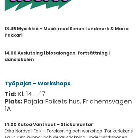
13.45 Mysiikkiä – Musik med Simon Lundmark & Maria
Pekkari
14.00 Avslutning i biosalongen, fortsättning i
danslokalen
Työpajat – Workshops
Tid:
Kl. 14 – 17
Plats:
Pajala Folkets hus, Fridhemsvägen
1A
14.00 Kutoa Vanthuut – Sticka Vantar
Erika Nordvall Falk – Föreläsning och workshop ”För kärlekens
skull”. Om kvinnor och deras stickning. Under workshopen