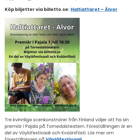
Köp biljetter via billetto.se:
Haltiattaret – Älvor
Tre kvinnliga scenkonstnärer från Finland väljer att ha sin
premiär i Pajala på Tornedalsteatern. Föreställningen är en
del av Väyläfestivaali och Kväänifästi. Läs mer om
föreställningen på
Väyläfestivaali