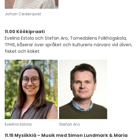
Johan Cederqvist
11.00 Köökipraati
Evelina Estola och Stefan Aro, Tornedalens Folkhögskola,
TFHS, kåserar över språket och kulturens närvaro vid älven,
fisket och köket.
Evelina Estola
Stefan Aro
11.15 Mysiikkiä – Musik med Simon Lundmark & Maria