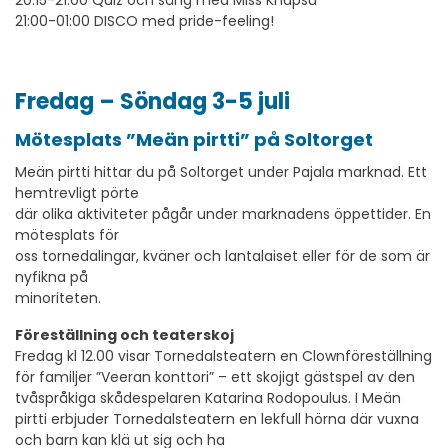
20:15-21:00 Quiz och sång med Miss Knapsu
21:00-01:00 DISCO med pride-feeling!
Fredag – Söndag 3-5 juli
Mötesplats ”Meän pirtti” på Soltorget
Meän pirtti hittar du på Soltorget under Pajala marknad. Ett
hemtrevligt pörte
där olika aktiviteter pågår under marknadens öppettider. En
mötesplats för
oss tornedalingar, kväner och lantalaiset eller för de som är
nyfikna på
minoriteten.
Föreställning och teaterskoj
Fredag kl 12.00 visar Tornedalsteatern en Clownföreställning
för familjer ”Veeran konttori” – ett skojigt gästspel av den
tvåspråkiga skådespelaren Katarina Rodopoulus. I Meän
pirtti erbjuder Tornedalsteatern en lekfull hörna där vuxna
och barn kan klä ut sig och ha