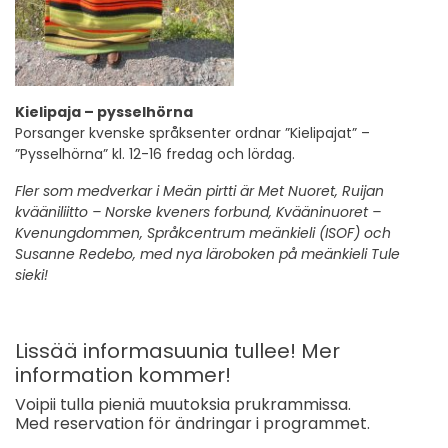
Kielipaja – pysselhörna
Porsanger kvenske språksenter ordnar ”Kielipajat” –
”Pysselhörna” kl. 12-16 fredag och lördag.
Fler som medverkar i Meän pirtti är Met Nuoret, Ruijan
kvääniliitto – Norske kveners forbund, Kvääninuoret –
Kvenungdommen, Språkcentrum meänkieli (ISOF) och
Susanne Redebo, med nya läroboken på meänkieli Tule
sieki!
Lissää informasuunia tullee! Mer
information kommer!
Voipii tulla pieniä muutoksia prukrammissa.
Med reservation för ändringar i programmet.