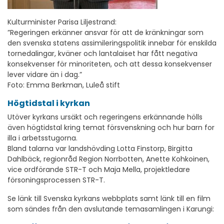
Kulturminister Parisa Liljestrand:
”Regeringen erkänner ansvar för att de kränkningar som
den svenska statens assimileringspolitik innebar för enskilda
tornedalingar, kväner och lantalaiset har fått negativa
konsekvenser för minoriteten, och att dessa konsekvenser
lever vidare än i dag.”
Foto: Emma Berkman, Luleå stift
Högtidstal i kyrkan
Utöver kyrkans ursäkt och regeringens erkännande hölls
även högtidstal kring temat försvenskning och hur barn for
illa i arbetsstugorna.
Bland talarna var landshövding Lotta Finstorp, Birgitta
Dahlbäck, regionråd Region Norrbotten, Anette Kohkoinen,
vice ordförande STR-T och Maja Mella, projektledare
försoningsprocessen STR-T.
Se länk till Svenska kyrkans webbplats samt länk till en film
som sändes från den avslutande temasamlingen i Karungi: