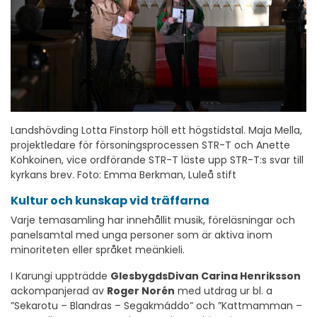
Landshövding Lotta Finstorp höll ett högstidstal. Maja Mella,
projektledare för försoningsprocessen STR-T och Anette
Kohkoinen, vice ordförande STR-T läste upp STR-T:s svar till
kyrkans brev. Foto: Emma Berkman, Luleå stift
Kultur och kunskap vid träffarna
Varje temasamling har innehållit musik, föreläsningar och
panelsamtal med unga personer som är aktiva inom
minoriteten eller språket meänkieli.
I Karungi uppträdde
GlesbygdsDivan Carina Henriksson
ackompanjerad av
Roger Norén
med utdrag ur bl. a
”Sekarotu – Blandras – Segakmáddo” och ”Kattmamman –