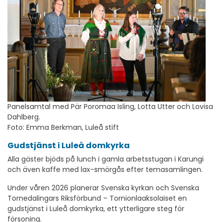
Panelsamtal med Pär Poromaa Isling, Lotta Utter och Lovisa
Dahlberg.
Foto: Emma Berkman, Luleå stift
Gudstjänst i Luleå domkyrka
Alla gäster bjöds på lunch i gamla arbetsstugan i Karungi
och även kaffe med lax-smörgås efter temasamlingen.
Under våren 2026 planerar Svenska kyrkan och Svenska
Tornedalingars Riksförbund – Tornionlaaksolaiset en
gudstjänst i Luleå domkyrka, ett ytterligare steg för
försoning.