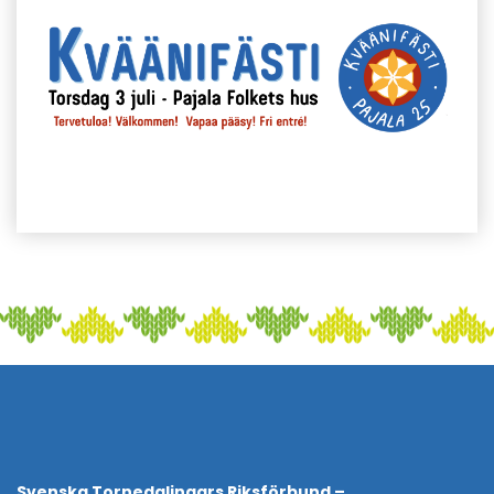
Svenska Tornedalingars Riksförbund –