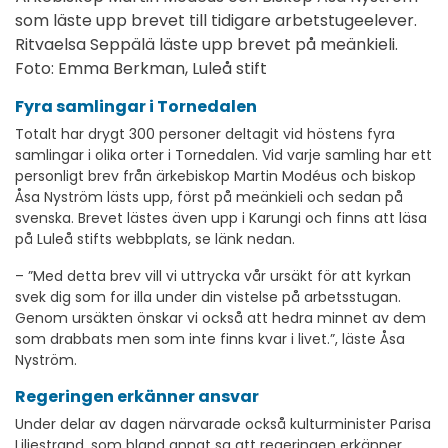
som
läste upp brevet till tidigare arbetstugeelever.
Ritvaelsa Seppälä läste upp brevet på meänkieli.
Foto: Emma Berkman, Luleå stift
Fyra samlingar i Tornedalen
Totalt har drygt 300 personer deltagit vid höstens fyra
samlingar i olika orter i Tornedalen. Vid varje samling har ett
personligt brev från ärkebiskop Martin Modéus och biskop
Åsa Nyström lästs upp, först på meänkieli och sedan på
svenska. Brevet lästes även upp i Karungi och finns att läsa
på Luleå stifts webbplats, se länk nedan.
– ”Med detta brev vill vi uttrycka vår ursäkt för att kyrkan
svek dig som for illa under din vistelse på arbetsstugan.
Genom ursäkten önskar vi också att hedra minnet av dem
som drabbats men som inte finns kvar i livet.”, läste Åsa
Nyström.
Regeringen erkänner ansvar
Under delar av dagen närvarade också kulturminister Parisa
Liljestrand, som bland annat sa att regeringen erkänner