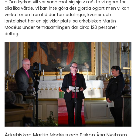
– Om kyrkan vill var sann mot sig själv måste vi agera för
alla lika värde. Vi kan inte göra det gjorda ogjort men vi kan
verka för en framtid där tornedalingar, kväner och
lantalaiset har en självklar plats, sa ärkebiskop Martin
Modéus under temasamlingen där cirka 120 personer
deltog.
Ärkebiskop Martin Modéus och Biskop Åsa Nyström