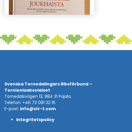
Svenska Tornedalingars Riksförbund –
Tornionlaaksolaiset
Tornedalsvägen 13, 984 31 Pajala.
Telefon: +46 73 081 32 16
E-post:
info@str-t.com
Integritetspolicy