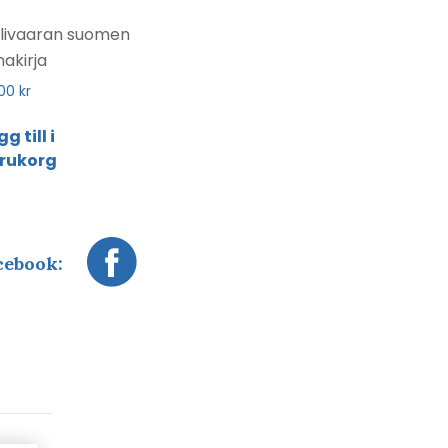
llivaaran suomen
nakirja
,00
kr
g till i
rukorg
cebook: