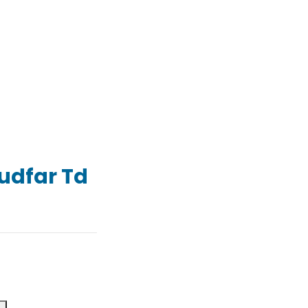
udfar Td
kalottens gudfar Td 50 mängd