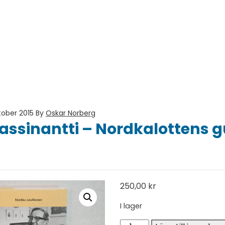
tober 2015
By
Oskar Norberg
assinantti – Nordkalottens g
250,00
kr
I lager
Ragnar Lassinantti - Nord