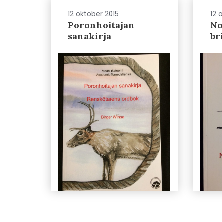
12 oktober 2015
12 
Poronhoitajan
No
sanakirja
br