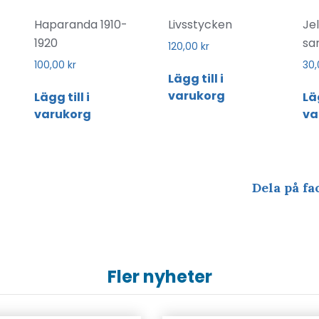
Haparanda 1910-
Livsstycken
Je
1920
sa
120,00
kr
100,00
kr
30
Lägg till i
varukorg
Lägg till i
Läg
varukorg
va
Dela på fa
Fler nyheter