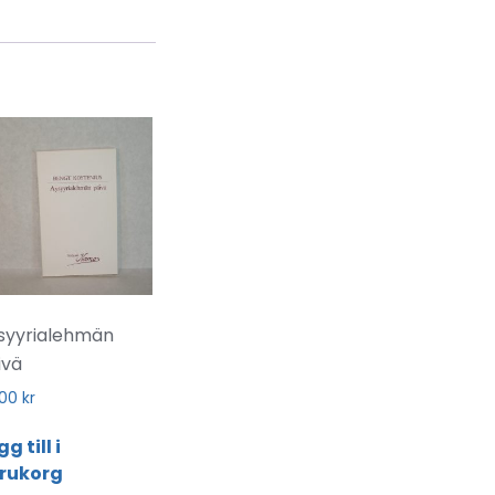
syyrialehmän
ivä
,00
kr
g till i
rukorg