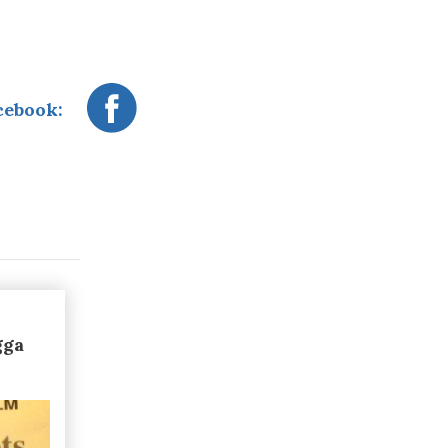
cebook:
gga