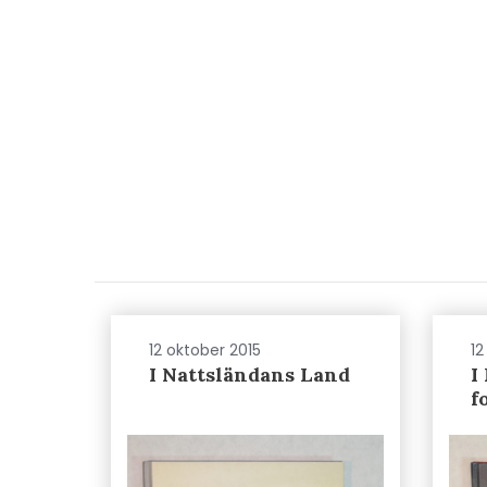
12 oktober 2015
12
I Nattsländans Land
I
f