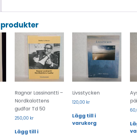
 produkter
Ragnar Lassinantti –
Livsstycken
Ay
Nordkalottens
pä
120,00
kr
gudfar Td 50
60
Lägg till i
250,00
kr
varukorg
Läg
va
Lägg till i