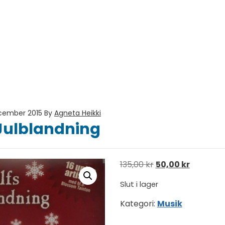
ecember 2015
By
Agneta Heikki
 Julblandning
Det ursprungliga p
Det nuvar
135,00
kr
50,00
kr
Slut i lager
Kategori:
Musik