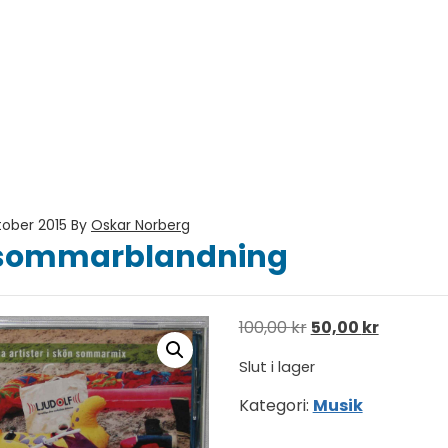
tober 2015
By
Oskar Norberg
s sommarblandning
Det ursprungliga p
Det nuvar
100,00
kr
50,00
kr
Slut i lager
Kategori:
Musik