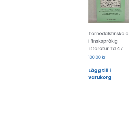
Tornedalsfinska o
i finskspråkig
litteratur Td 47
100,00
kr
Lägg till i
varukorg