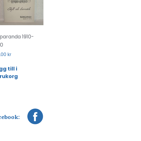
paranda 1910-
20
0,00
kr
g till i
rukorg
cebook: