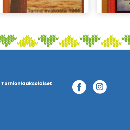
 Tornionlaaksolaiset