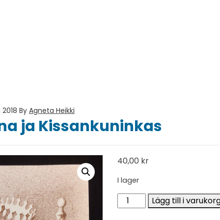
i 2018
By
Agneta Heikki
na ja Kissankuninkas
40,00
kr
I lager
Pikku Anna ja Kissankunin
Lägg till i varukor