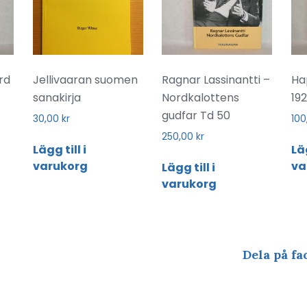
rd
Jellivaaran suomen
Ragnar Lassinantti –
Ha
sanakirja
Nordkalottens
19
gudfar Td 50
30,00
kr
10
250,00
kr
Lägg till i
Läg
varukorg
va
Lägg till i
varukorg
Dela på fa