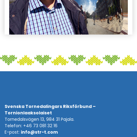
Svenska Tornedalingars Riksförbund –
Tornionlaaksolaiset
Tornedalsvägen 13, 984 31 Pajala.
Telefon: +46 73 081 32 16
E-post:
info@str-t.com