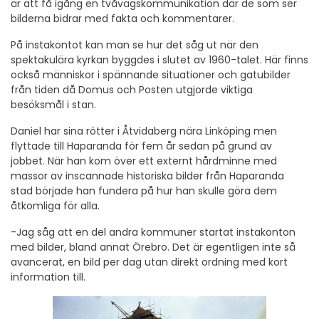
är att få igång en tvåvägskommunikation där de som ser
bilderna bidrar med fakta och kommentarer.
På instakontot kan man se hur det såg ut när den
spektakulära kyrkan byggdes i slutet av 1960-talet. Här finns
också människor i spännande situationer och gatubilder
från tiden då Domus och Posten utgjorde viktiga
besöksmål i stan.
Daniel har sina rötter i Åtvidaberg nära Linköping men
flyttade till Haparanda för fem år sedan på grund av
jobbet. När han kom över ett externt hårdminne med
massor av inscannade historiska bilder från Haparanda
stad började han fundera på hur han skulle göra dem
åtkomliga för alla.
-Jag såg att en del andra kommuner startat instakonton
med bilder, bland annat Örebro. Det är egentligen inte så
avancerat, en bild per dag utan direkt ordning med kort
information till.