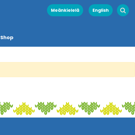
Meänkielelä
English
Shop