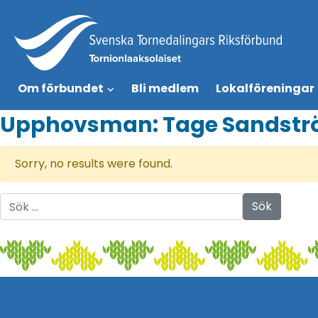
Om förbundet
Bli medlem
Lokalföreningar
Upphovsman:
Tage Sandst
Sorry, no results were found.
Sök efter: