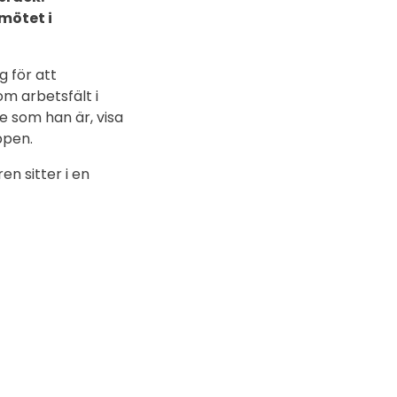
mötet i
g för att
om arbetsfält i
e som han är, visa
ppen.
en sitter i en