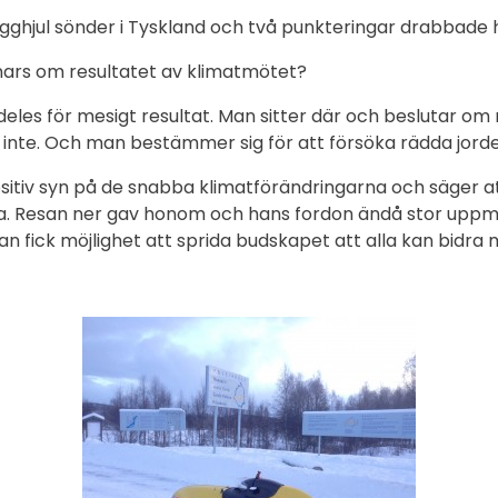
 kugghjul sönder i Tyskland och två punkteringar drabbade
nars om resultatet av klimatmötet?
ldeles för mesigt resultat. Man sitter där och beslutar o
r inte. Och man bestämmer sig för att försöka rädda jord
sitiv syn på de snabba klimatförändringarna och säger at
a. Resan ner gav honom och hans fordon ändå stor upp
 fick möjlighet att sprida budskapet att alla kan bidra