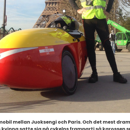
omobil mellan Juoksengi och Paris. Och det mest dr
 kvinna satte sig på cykelns framparti så karossen s