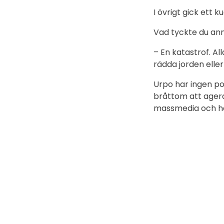
I övrigt gick ett
Vad tyckte du an
– En katastrof. Al
rädda jorden elle
Urpo har ingen po
bråttom att ager
massmedia och han