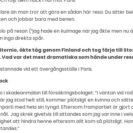
 och följt dem hack i häl mot Paris.
klare än man tror att göra en sådan här resa. Du sitter b
iken och jobbar bara med benen.
kilo på resan (”jag hade en kulmage när jag åkte men nu ä
n inga direkta spår.
Ylitornio, åkte tåg genom Finland och tog färja till S
. Vad var det mest dramatiska som hände under res
tannade vid ett övergångsställe i Paris.
ack
o i skadeanmälan till försäkringsbolaget: ”I väntan vid rödl
r jag stod helt still, kommer plötsligt en kvinna och sätte
parti med hela sin tyngd. Eftersom frampartiet är gjort a
nåt. Jag skrek givetvis till sittandes som jag var inne i ve
lighet att hindra henne eftersom allt kom så plötsligt. H
tandes.”