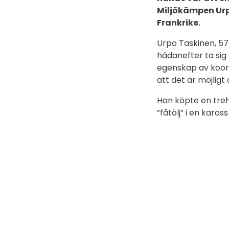
Miljökämpen Urp
Frankrike.
Urpo Taskinen, 57 
hädanefter ta sig
egenskap av koord
att det är möjligt
Han köpte en trehj
”fåtölj” i en karo