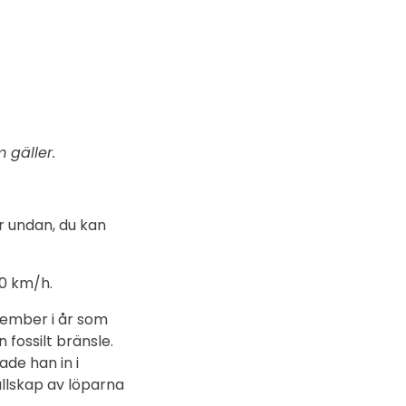
 gäller.
år undan, du kan
30 km/h.
ovember i år som
 fossilt bränsle.
de han in i
ällskap av löparna