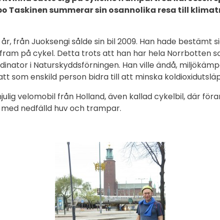
o Taskinen summerar sin osannolika resa till klimat
år, från Juoksengi sålde sin bil 2009. Han hade bestämt si
 fram på cykel. Detta trots att han har hela Norrbotten s
inator i Naturskyddsförningen. Han ville ändå, miljökämp
 att som enskild person bidra till att minska koldioxidutslä
ulig velomobil från Holland, även kallad cykelbil, där förar
ss med nedfälld huv och trampar.