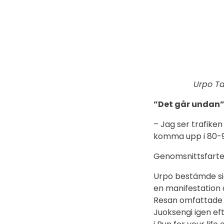
Urpo Ta
”Det går undan
– Jag ser trafiken
komma upp i 80-9
Genomsnittsfarten
Urpo bestämde sig
en manifestation ö
Resan omfattade 3
Juoksengi igen eft