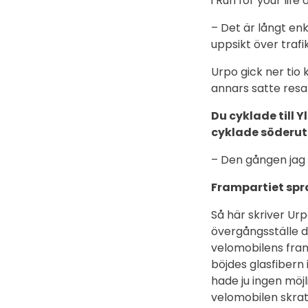
i Run for your life
– Det är långt en
uppsikt över traf
Urpo gick ner tio 
annars satte resa
Du cyklade till 
cyklade söderut
– Den gången jag s
Frampartiet spr
Så här skriver Urp
övergångsställe dä
velomobilens fram
böjdes glasfibern i
hade ju ingen möj
velomobilen skrat