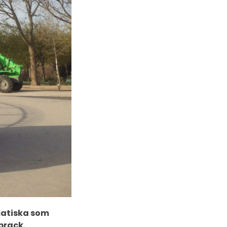
amatiska som
prack.