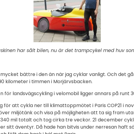
skinen har sålt bilen, nu är det trampcykel med huv som
”
 mycket bättre i den än när jag cyklar vanligt. Och det g
0 kilometer i timmen i Morjärvsbacken.
 för landsvägscykling i velomobil ligger annars på runt 
 för att cykla ner till klimattoppmötet i Paris COP21 i n
ver miljötänk och visa på möjligheten att ta sig fram utan
40 mil totalt och tog cirka tre veckor. 21 december cykla
er sitt äventyr. Då hade han bitvis under nerresan haft s