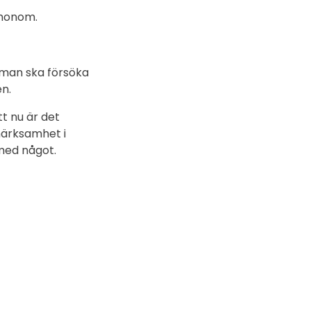
 honom.
m man ska försöka
en.
t nu är det
märksamhet i
 med något.