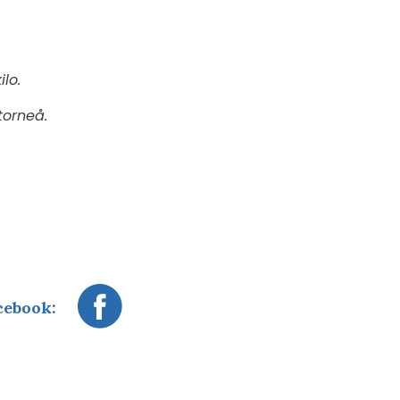
lo.
rtorneå.
cebook: