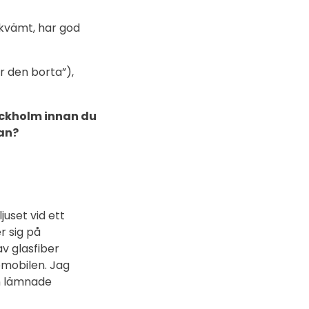
ekvämt, har god
r den borta”),
tockholm innan du
an?
juset vid ett
r sig på
v glasfiber
lomobilen. Jag
on lämnade