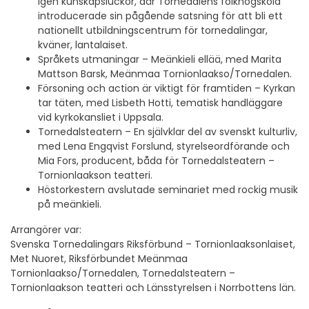
igen kunskapsluckor, där Tornedalens folkhögskola
introducerade sin pågående satsning för att bli ett
nationellt utbildningscentrum för tornedalingar,
kväner, lantalaiset.
Språkets utmaningar – Meänkieli ellää, med Marita
Mattson Barsk, Meänmaa Tornionlaakso/Tornedalen.
Försoning och action är viktigt för framtiden – Kyrkan
tar täten, med Lisbeth Hotti, tematisk handläggare
vid kyrkokansliet i Uppsala.
Tornedalsteatern – En självklar del av svenskt kulturliv,
med Lena Engqvist Forslund, styrelseordförande och
Mia Fors, producent, båda för Tornedalsteatern –
Tornionlaakson teatteri.
Höstorkestern avslutade seminariet med rockig musik
på meänkieli.
Arrangörer var:
Svenska Tornedalingars Riksförbund – Tornionlaaksonlaiset,
Met Nuoret, Riksförbundet Meänmaa
Tornionlaakso/Tornedalen, Tornedalsteatern –
Tornionlaakson teatteri och Länsstyrelsen i Norrbottens län.