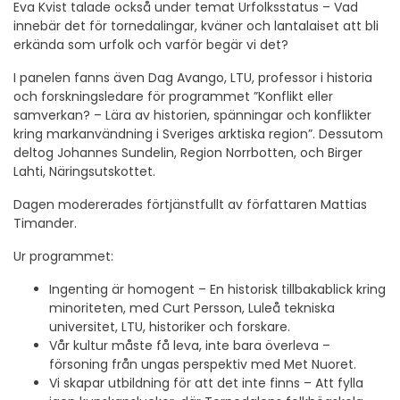
Eva Kvist talade också under temat Urfolksstatus – Vad
innebär det för tornedalingar, kväner och lantalaiset att bli
erkända som urfolk och varför begär vi det?
I panelen fanns även Dag Avango, LTU, professor i historia
och forskningsledare för programmet ”Konflikt eller
samverkan? – Lära av historien, spänningar och konflikter
kring markanvändning i Sveriges arktiska region”. Dessutom
deltog Johannes Sundelin, Region Norrbotten, och Birger
Lahti, Näringsutskottet.
Dagen modererades förtjänstfullt av författaren Mattias
Timander.
Ur programmet:
Ingenting är homogent – En historisk tillbakablick kring
minoriteten, med Curt Persson, Luleå tekniska
universitet, LTU, historiker och forskare.
Vår kultur måste få leva, inte bara överleva –
försoning från ungas perspektiv med Met Nuoret.
Vi skapar utbildning för att det inte finns – Att fylla