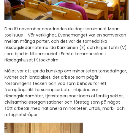
Den 19 november anordnades riksdagsseminariet Meän
toelisuus – Vår verklighet. Evenemanget var en samverkan
mellan många parter, och det var de tornedalska
riksdagsledamöterna Ida Karkiainen (S) och Birger Lahti (V)
som bjöd in till seminariet i Första kammarsalen i
riksdagshuset i Stockholm.
Målet var att sprida kunskap om minoriteten tornedalingar,
kväner och lantalaiset, det arbete som pågår i
försoningens tecken och vad som behövs för ett
framgångsrikt försoningsarbete. Inbjudna var
riksdagsledamöter, tjänstepersoner inom offentlig sektor,
civilsamhällesorganisationer och företag som på något
sätt arbetar med nationella minoriteter, urfolk, mark- och
rättighetsfrågor.