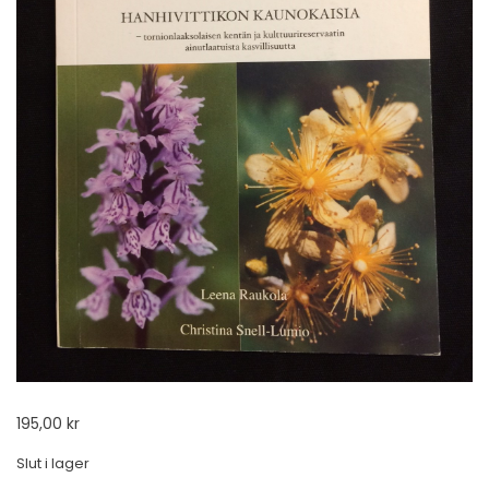
195,00
kr
Slut i lager