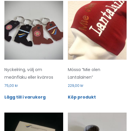
Nyckelring, välj om
Mössa ”Mie olen
meänflaku eller kvänros
Lantalainen”
75,00
kr
229,00
kr
Lägg till i varukorg
Köp produkt