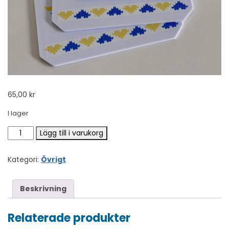
65,00
kr
I lager
Isskrapa mängd
Lägg till i varukorg
Kategori:
Övrigt
Beskrivning
Relaterade produkter