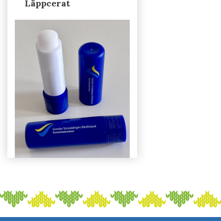
Läppcerat