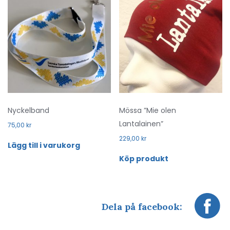
Nyckelband
Mössa ”Mie olen
Lantalainen”
75,00
kr
229,00
kr
Lägg till i varukorg
Köp produkt
Dela på facebook: