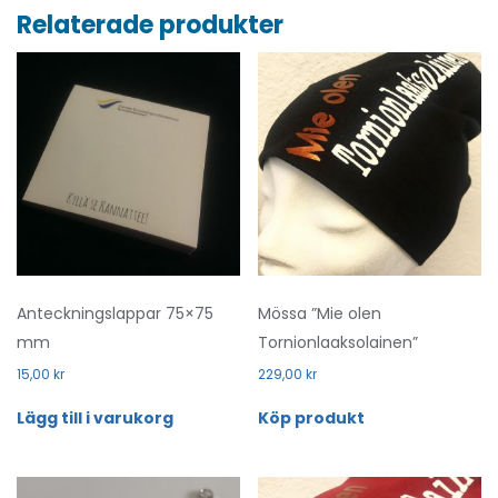
Relaterade produkter
Anteckningslappar 75×75
Mössa ”Mie olen
mm
Tornionlaaksolainen”
15,00
kr
229,00
kr
Lägg till i varukorg
Köp produkt