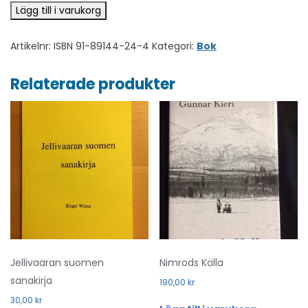
Lyykeri mängd
Lägg till i varukorg
Artikelnr:
ISBN 91-89144-24-4
Kategori:
Bok
Relaterade produkter
Jellivaaran suomen
Nimrods Källa
sanakirja
190,00
kr
30,00
kr