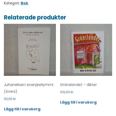
Kategori:
Bok
Relaterade produkter
Juhaneksen evanjeeliymmi
Gränslandet – dikter
(övers)
100,00
kr
30,00
kr
Lägg till i varukorg
Lägg till i varukorg