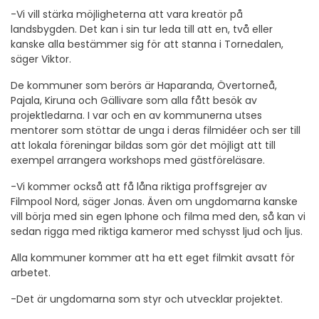
-Vi vill stärka möjligheterna att vara kreatör på
landsbygden. Det kan i sin tur leda till att en, två eller
kanske alla bestämmer sig för att stanna i Tornedalen,
säger Viktor.
De kommuner som berörs är Haparanda, Övertorneå,
Pajala, Kiruna och Gällivare som alla fått besök av
projektledarna. I var och en av kommunerna utses
mentorer som stöttar de unga i deras filmidéer och ser till
att lokala föreningar bildas som gör det möjligt att till
exempel arrangera workshops med gästföreläsare.
-Vi kommer också att få låna riktiga proffsgrejer av
Filmpool Nord, säger Jonas. Även om ungdomarna kanske
vill börja med sin egen Iphone och filma med den, så kan vi
sedan rigga med riktiga kameror med schysst ljud och ljus.
Alla kommuner kommer att ha ett eget filmkit avsatt för
arbetet.
-Det är ungdomarna som styr och utvecklar projektet.