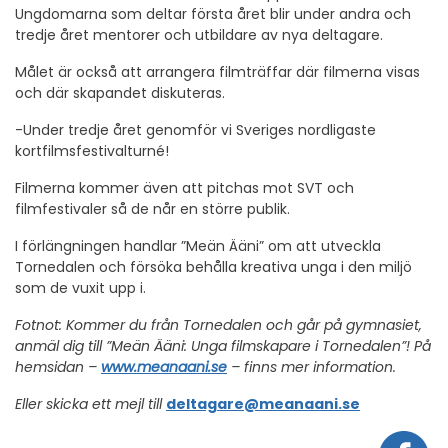
Ungdomarna som deltar första året blir under andra och
tredje året mentorer och utbildare av nya deltagare.
Målet är också att arrangera filmträffar där filmerna visas
och där skapandet diskuteras.
-Under tredje året genomför vi Sveriges nordligaste
kortfilmsfestivalturné!
Filmerna kommer även att pitchas mot SVT och
filmfestivaler så de når en större publik.
I förlängningen handlar ”Meän Ääni” om att utveckla
Tornedalen och försöka behålla kreativa unga i den miljö
som de vuxit upp i.
Fotnot: Kommer du från Tornedalen och går på gymnasiet,
anmäl dig till ”Meän Ääni: Unga filmskapare i Tornedalen”! På
hemsidan –
www.meanaani.se
– finns mer information.
Eller skicka ett mejl till
deltagare@meanaani.se