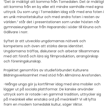
”Det är mäktigt att komma från Tornedalen. Det är mäktigt
att komma från en by eller ett mindre samhälle med egna
uttryck. Du som ung i Tornedalen idag står med ena foten i
en unik minoritetskultur och med andra foten i resten av
världen.” står det i presentationen som under hösten når
gymnasieungdomar från Haparanda i söder till Kiruna och
Gällivare i norr.
Syftet är att utveckla ungdomarnas nätverk och
kompetens och även att stärka deras identitet.
Ungdomarna träffas, diskuterar och arbetar tillsammans
med att förstå och lära sig filmproduktion, arrangörskap
och föreningskunskap.
Projektet genomförs av studieförbundet Kulturens
Bildningsverksamhet med stöd från Allmänna Arvsfonden.
-Många unga gör ju kortfilmer idag med sina mobiler och
lägger ut på sociala plattformar. De kanske använder
uttryck som är rotade i en gammal tradition, uttrycker sig
på meänkieli eller enstaka ord på meänkieli? Vi vill lyfta
fram en modern tornedalsk kultur, säger Viktor.