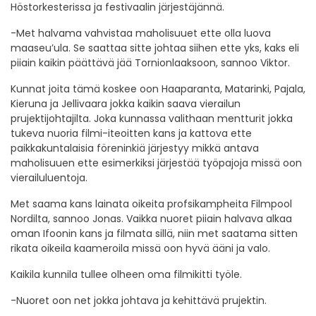
Höstorkesterissa ja festivaalin järjestäjännä.
-Met halvama vahvistaa maholisuuet ette olla luova
maaseu’ula. Se saattaa sitte johtaa siihen ette yks, kaks eli
piiain kaikin päättävä jää Tornionlaaksoon, sannoo Viktor.
Kunnat joita tämä koskee oon Haaparanta, Matarinki, Pajala,
Kieruna ja Jellivaara jokka kaikin saava vierailun
prujektijohtajilta. Joka kunnassa valithaan mentturit jokka
tukeva nuoria filmi-iteoitten kans ja kattova ette
paikkakuntalaisia föreninkiä järjestyy mikkä antava
maholisuuen ette esimerkiksi järjestää työpajoja missä oon
vierailuluentoja.
Met saama kans lainata oikeita profsikampheita Filmpool
Nordilta, sannoo Jonas. Vaikka nuoret piiain halvava alkaa
oman Ifoonin kans ja filmata sillä, niin met saatama sitten
rikata oikeila kaameroila missä oon hyvä ääni ja valo.
Kaikila kunnila tullee olheen oma filmikitti työle.
-Nuoret oon net jokka johtava ja kehittävä prujektin.