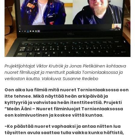
Prujektijohtajat Viktor Krutrök ja Jonas Pietikäinen kohtaava
nuoret filmiluojat ja mentturit paikala Tornionlaaksossa ja
verkoston kautta. Valokuva: Susanne Redebo
Oon aika lua filmiä mitä nuoret Tornionlaaksossa oon
itte tehnee. Mikä näyttää heän arkipäivää ja
kylttyyriä ja vahvistaa heän itenttiteettiä. Prujekti
”Meän Ääni – Nuoret filminluojat Tornionlaaksossa
oon kolmivuotinen ja koskee viittä kuntaa.
-Ko päästää nuoret vaphaaksi ja antaa niitten lua
täysitten avula saattaa tulla vaikka kunka häftistä,