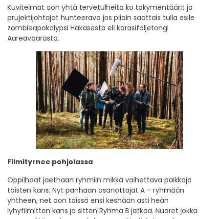
Kuvitelmat oon yhtä tervetulheita ko tokymentäärit ja
prujektijohtajat hunteerava jos piiain saattais tulla esile
zombieapokalypsi Hakasesta eli karasiföljetongi
Aareavaarasta.
Filmityrnee pohjolassa
Oppilhaat jaethaan ryhmiin mikkä vaihettava paikkoja
toisten kans. Nyt panhaan osanottajat A – ryhmään
yhtheen, net oon töissä ensi keshään asti heän
lyhyfilmitten kans ja sitten Ryhmä B jatkaa. Nuoret jokka