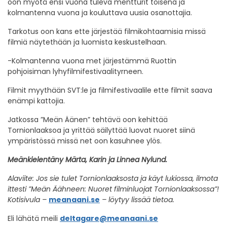
oon myötä ensi vuona tuleva mentturit toisena ja
kolmantenna vuona ja kouluttava uusia osanottajia.
Tarkotus oon kans ette järjestää filmikohtaamisia missä
filmiä näytethään ja luomista keskustelhaan.
-Kolmantenna vuona met järjestämmä Ruottin
pohjoisiman lyhyfilmifestivaalityrneen.
Filmit myythään SVT:le ja filmifestivaalile ette filmit saava
enämpi kattojia.
Jatkossa ”Meän Äänen” tehtävä oon kehittää
Tornionlaaksoa ja yrittää säilyttää luovat nuoret siinä
ympäristössä missä net oon kasuhnee ylös.
Meänkielentäny Märta, Karin ja Linnea Nylund.
Alaviite: Jos sie tulet Tornionlaaksosta ja käyt lukiossa, ilmota
ittesti ”Meän Äähneen: Nuoret filminluojat Tornionlaaksossa”!
Kotisivula –
meanaani.se
– löytyy lissää tietoa.
Eli lähätä meili
deltagare@meanaani.se