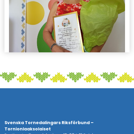
Svenska Tornedalingars Riksförbund –
Tornionlaaksolaiset