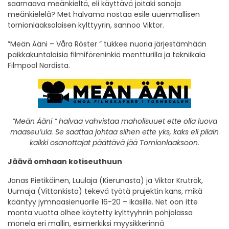
saarnaava meänkieltä, eli käyttävä joitaki sanoja
meänkielelä? Met halvama nostaa esile uuenmallisen
tornionlaaksolaisen kylttyyrin, sannoo Viktor.
”Meän Ääni – Våra Röster ” tukkee nuoria järjestämhään
paikkakuntalaisia filmiföreninkiä mentturilla ja tekniikala
Filmpool Nordista.
”Meän Ääni ” halvaa vahvistaa maholisuuet ette olla luova
maaseu’ula. Se saattaa johtaa siihen ette yks, kaks eli piiain
kaikki osanottajat päättävä jää Tornionlaaksoon.
Jäävä omhaan kotiseuthuun
Jonas Pietikäinen, Luulaja (Kierunasta) ja Viktor Krutrök,
Uumaja (Vittankista) tekevä työtä prujektin kans, mikä
kääntyy jymnaasienuorile 16-20 – ikäsille. Net oon itte
monta vuotta olhee köytetty kylttyyhriin pohjolassa
monela eri mallin, esimerkiksi myysikkerinnä