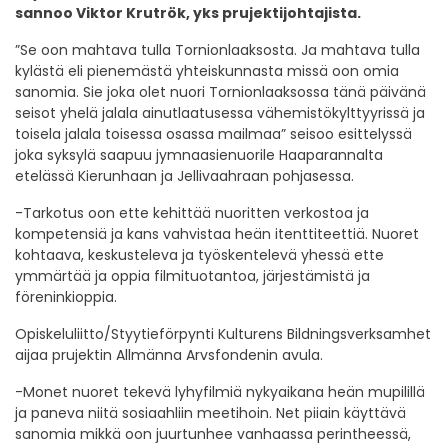
sannoo Viktor Krutrök, yks prujektijohtajista.
”Se oon mahtava tulla Tornionlaaksosta. Ja mahtava tulla
kylästä eli pienemästä yhteiskunnasta missä oon omia
sanomia. Sie joka olet nuori Tornionlaaksossa tänä päivänä
seisot yhelä jalala ainutlaatusessa vähemistökylttyyrissä ja
toisela jalala toisessa osassa mailmaa” seisoo esittelyssä
joka syksylä saapuu jymnaasienuorile Haaparannalta
etelässä Kierunhaan ja Jellivaahraan pohjasessa.
-Tarkotus oon ette kehittää nuoritten verkostoa ja
kompetensiä ja kans vahvistaa heän itenttiteettiä. Nuoret
kohtaava, keskusteleva ja työskentelevä yhessä ette
ymmärtää ja oppia filmituotantoa, järjestämistä ja
föreninkioppia.
Opiskeluliitto/Styytieförpynti Kulturens Bildningsverksamhet
aijaa prujektin Allmänna Arvsfondenin avula.
-Monet nuoret tekevä lyhyfilmiä nykyaikana heän mupilillä
ja paneva niitä sosiaahliin meetihoin. Net piiain käyttävä
sanomia mikkä oon juurtunhee vanhaassa perintheessä,