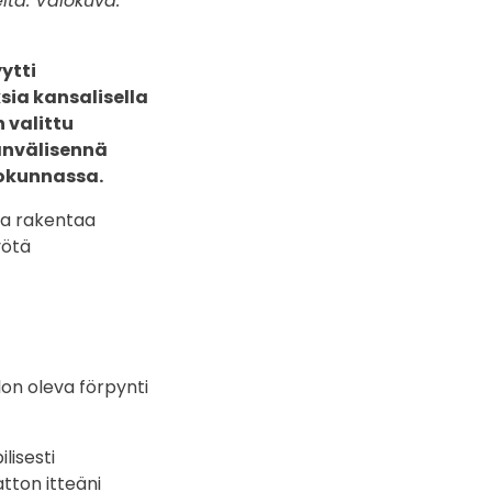
lta. Valokuva:
ytti
sia kansalisella
 valittu
anvälisennä
tokunnassa.
aa rakentaa
yötä
lon oleva förpynti
lisesti
atton itteäni