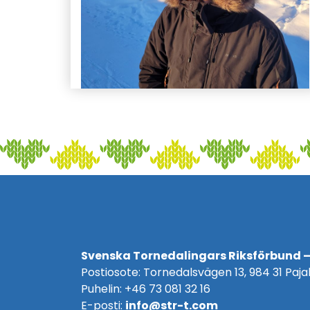
Svenska Tornedalingars Riksförbund –
Postiosote: Tornedalsvägen 13, 984 31 Pajal
Puhelin: +46 73 081 32 16
E-posti:
info@str-t.com