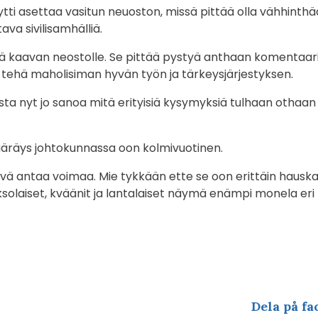
tyytti asettaa vasitun neuoston, missä pittää olla vähhin
ava sivilisamhälliä.
ä kaavan neostolle. Se pittää pystyä anthaan komentaari
a tehä maholisiman hyvän työn ja tärkeysjärjestyksen.
ista nyt jo sanoa mitä erityisiä kysymyksiä tulhaan othaan
äräys johtokunnassa oon kolmivuotinen.
ävä antaa voimaa. Mie tykkään ette se oon erittäin hausk
solaiset, kväänit ja lantalaiset näymä enämpi monela eri
Dela på fa