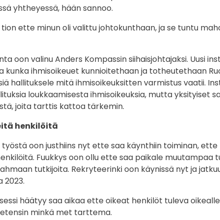
ssä yhtheyessä, hään sannoo.
 tion ette minun oli valittu johtokunthaan, ja se tuntu m
nta oon valinu Anders Kompassin siihaisjohtajaksi. Uusi inst
aa kunka ihmisoikeuet kunnioitethaan ja totheutethaan Ruo
ä hallituksele mitä ihmisoikeuksitten varmistus vaatii. Insti
valituksia loukkaamisesta ihmisoikeuksia, mutta yksityiset s
tä, joita tarttis kattoa tärkemin.
itä henkilöitä
in työstä oon justhiins nyt ette saa käynthiin toiminan, et
henkilöitä. Fuukkys oon ollu ette saa paikale muutampaa t
ahmaan tutkijoita. Rekryteerinki oon käynissä nyt ja jatk
a 2023.
ssi häätyy saa aikaa ette oikeat henkilöt tuleva oikealle 
tensin minkä met tarttema.