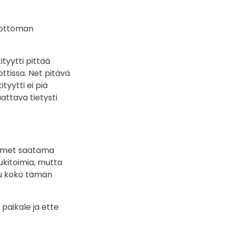
ahottoman
ityytti pittää
ttissa. Net pitävä
tyytti ei piä
aattava tietysti
te met saatama
ukitoimia, mutta
uu koko tämän
paikale ja ette