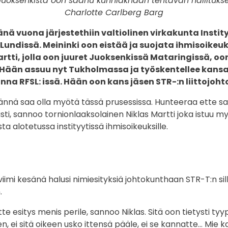
 Juoksenkista oon saanu kunniakhaan tehtävän hallitukse
Charlotte Carlberg Barg
 vuona järjestethiin valtiolinen virkakunta Instity
 Lundissä. Meininki oon eistää ja suojata ihmisoikeuk
artti, jolla oon juuret Juoksenkissä Mataringissä, oon
Hään assuu nyt Tukholmassa ja työskentellee kans
nna RFSL: issä. Hään oon kans jäsen STR-:n liittojoh
jännä saa olla myötä tässä prusessissa. Hunteeraa ette s
 asti, sannoo tornionlaaksolainen Niklas Martti joka istuu m
a alotetussa instityytissä ihmisoikeuksille.
 viimi kesänä halusi nimiesityksiä johtokunthaan STR-T:n sil
.
e esitys menis perile, sannoo Niklas. Sitä oon tietysti tyypi
n, ei sitä oikeen usko ittensä pääle, ei se kannatte… Mie k