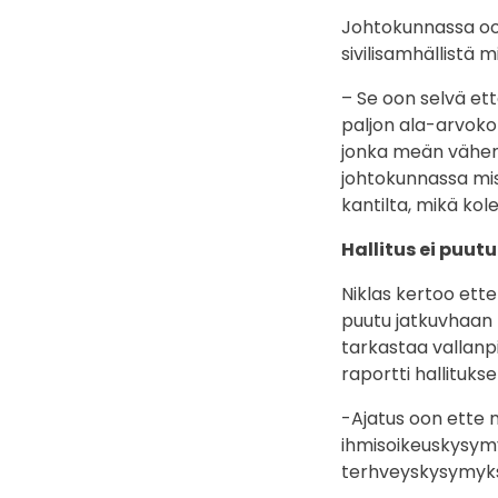
Johtokunnassa oon
sivilisamhällistä
– Se oon selvä et
paljon ala-arvok
jonka meän vähem
johtokunnassa mis
kantilta, mikä kol
Hallitus ei puut
Niklas kertoo ette 
puutu jatkuvhaan 
tarkastaa vallanpi
raportti hallituks
-Ajatus oon ette 
ihmisoikeuskysymyk
terhveyskysymykset