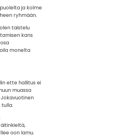
puolelta ja kolme
antheen ryhmään.
olen taistelu
rtamisen kans
 osa
oila monelta
n ette hallitus ei
a muun muassa
a. Jokavuotinen
tulla.
i
itinkieltä,
ellee oon lamu.