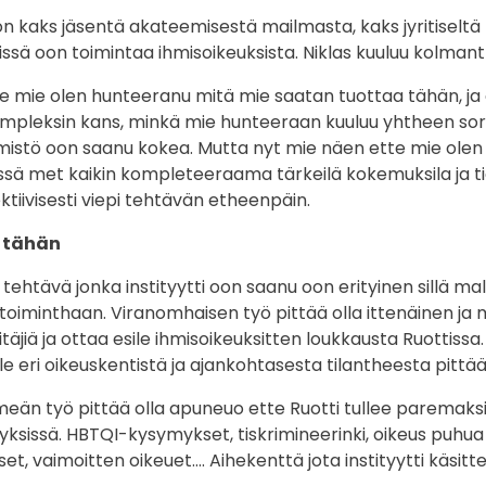
 kaks jäsentä akateemisestä mailmasta, kaks jyritiseltä 
 missä oon toimintaa ihmisoikeuksista. Niklas kuuluu kolm
te mie olen hunteeranu mitä mie saatan tuottaa tähän, ja 
ompleksin kans, minkä mie hunteeraan kuuluu yhtheen so
istö oon saanu kokea. Mutta nyt mie näen ette mie olen
sä met kaikin kompleteeraama tärkeilä kokemuksila ja ti
ektiivisesti viepi tehtävän etheenpäin.
u tähän
tehtävä jonka instityytti oon saanu oon erityinen sillä malli
toiminthaan. Viranomhaisen työ pittää olla ittenäinen j
täjiä ja ottaa esile ihmisoikeuksitten loukkausta Ruottiss
ele eri oikeuskentistä ja ajankohtasesta tilantheesta pittää 
meän työ pittää olla apuneuo ette Ruotti tullee paremaks
sissä. HBTQI-kysymykset, tiskrimineerinki, oikeus puhua ä
, vaimoitten oikeuet…. Aihekenttä jota instityytti käsitt