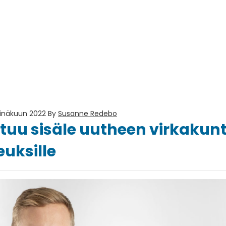
einäkuun 2022
By
Susanne Redebo
stuu sisäle uutheen virkaku
euksille