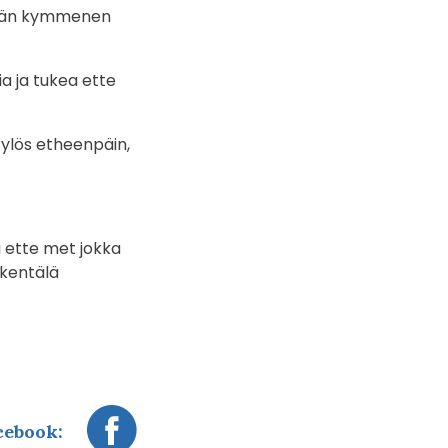
thään kymmenen
a ja tukea ette
 ylös etheenpäin,
a ette met jokka
 kentälä
cebook: