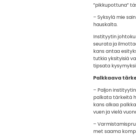
”pikkupottuna” tä
– Syksylä mie sain
hauskalta.
Instityytin johtoku
seurata ja ilmott
kans antaa esityksi
tutkia yksityisiä 
tipsata kysymyksis
Palkkaava tärke
– Paljon instityyt
palkata tärkeitä 
kans alkaa palkka
vuen ja vielä vuon
– Varmistamispruse
met saama kompe