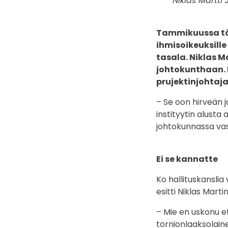
Niklas Martti
Tammikuussa tänä
ihmisoikeuksille
tasala. Niklas M
johtokunthaan. 
prujektinjohtaja
– Se oon hirveän 
instityytin alusta
johtokunnassa vast
Ei se kannatte
Ko hallituskanslia
esitti Niklas Martin
– Mie en uskonu ett
tornionlaaksolaine