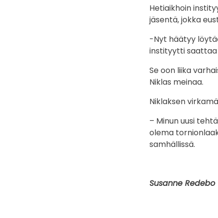
Hetiaikhoin insti
jäsentä, jokka eust
-Nyt häätyy löytä
instityytti saatta
Se oon liika varha
Niklas meinaa.
Niklaksen virkamä
– Minun uusi teht
olema tornionlaak
samhällissä.
Susanne Redebo