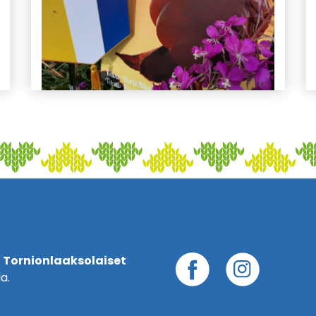
 Tornionlaaksolaiset
a.